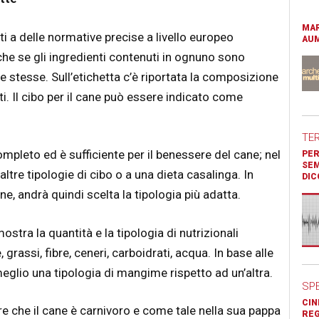
MAR
 a delle normative precise a livello europeo
AUM
e se gli ingredienti contenuti in ognuno sono
e stesse. Sull’etichetta c’è riportata la composizione
nti. Il cibo per il cane può essere indicato come
TE
pleto ed è sufficiente per il benessere del cane; nel
PER
SEM
tre tipologie di cibo o a una dieta casalinga. In
DIC
e, andrà quindi scelta la tipologia più adatta.
mostra la quantità e la tipologia di nutrizionali
 grassi, fibre, ceneri, carboidrati, acqua. In base alle
glio una tipologia di mangime rispetto ad un’altra.
SP
CIN
e che il cane è carnivoro e come tale nella sua pappa
REG