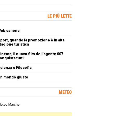
ner Slice
LE PIÙ LETTE
oli più letti
eb canone
port, quando la promozione è in alta
tagione turistica
inema, il nuovo film dell’agente 007
onquista tutti
cienza e Filosofia
n mondo giusto
METEO
a meteorologica delle Marche
ner Slice