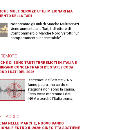
CHE MULTISERVIZI: UTILI MILIONARI MA
ENTO DELLA TARI
Nonostante gli utili di Marche Multiservizi
viene aumentata la Tari, il direttore di
Confcommercio Marche Nord Varotti: "un
comportamento inaccettabile"
RREMOTO
CHÉ CI SONO TANTI TERREMOTI IN ITALIA E
BRANO CONCENTRARSI D’ESTATE? COSA
ONO I DATI DEL 2026
I terremoti dell’estate 2026
fanno paura, ma caldo e
stagione non sono la causa.
Ecco cosa mostrano i dati
INGV e perché l’Italia trema.
ETTACOLO
EMA NELLE MARCHE, NUOVO BANDO
IONALE ENTRO IL 2026: CINECITTÀ SOSTIENE