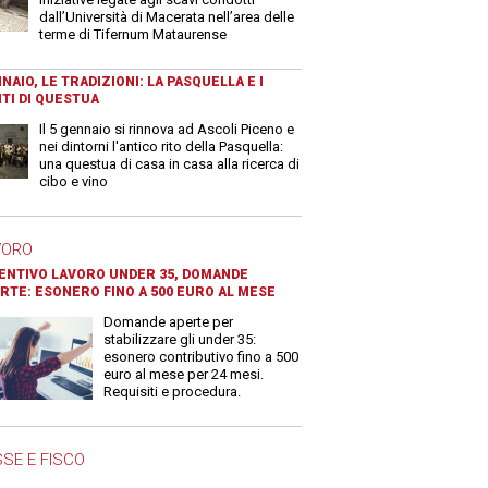
dall’Università di Macerata nell’area delle
terme di Tifernum Mataurense
NAIO, LE TRADIZIONI: LA PASQUELLA E I
TI DI QUESTUA
Il 5 gennaio si rinnova ad Ascoli Piceno e
nei dintorni l'antico rito della Pasquella:
una questua di casa in casa alla ricerca di
cibo e vino
VORO
ENTIVO LAVORO UNDER 35, DOMANDE
RTE: ESONERO FINO A 500 EURO AL MESE
Domande aperte per
stabilizzare gli under 35:
esonero contributivo fino a 500
euro al mese per 24 mesi.
Requisiti e procedura.
SE E FISCO