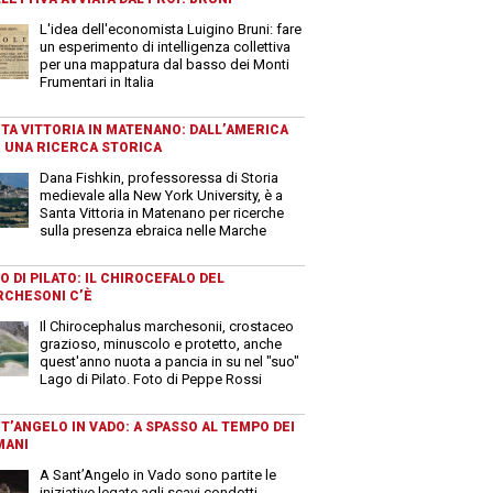
L'idea dell'economista Luigino Bruni: fare
un esperimento di intelligenza collettiva
per una mappatura dal basso dei Monti
Frumentari in Italia
TA VITTORIA IN MATENANO: DALL’AMERICA
 UNA RICERCA STORICA
Dana Fishkin, professoressa di Storia
medievale alla New York University, è a
Santa Vittoria in Matenano per ricerche
sulla presenza ebraica nelle Marche
O DI PILATO: IL CHIROCEFALO DEL
CHESONI C’È
Il Chirocephalus marchesonii, crostaceo
grazioso, minuscolo e protetto, anche
quest'anno nuota a pancia in su nel "suo"
Lago di Pilato. Foto di Peppe Rossi
T’ANGELO IN VADO: A SPASSO AL TEMPO DEI
MANI
A Sant’Angelo in Vado sono partite le
iniziative legate agli scavi condotti