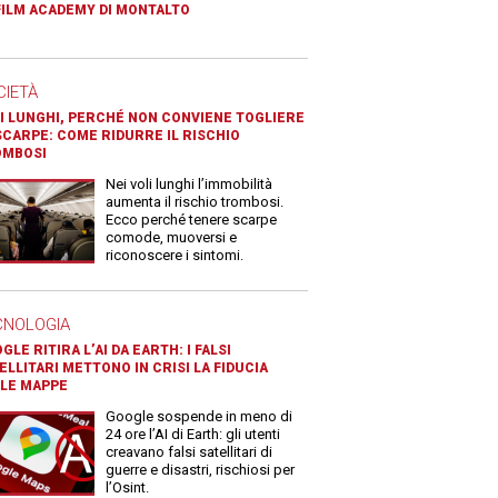
FILM ACADEMY DI MONTALTO
CIETÀ
I LUNGHI, PERCHÉ NON CONVIENE TOGLIERE
SCARPE: COME RIDURRE IL RISCHIO
OMBOSI
Nei voli lunghi l’immobilità
aumenta il rischio trombosi.
Ecco perché tenere scarpe
comode, muoversi e
riconoscere i sintomi.
CNOLOGIA
GLE RITIRA L’AI DA EARTH: I FALSI
ELLITARI METTONO IN CRISI LA FIDUCIA
LE MAPPE
Google sospende in meno di
24 ore l’AI di Earth: gli utenti
creavano falsi satellitari di
guerre e disastri, rischiosi per
l’Osint.