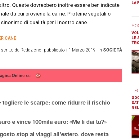
LA 
altro. Queste dovrebbero inoltre essere ben indicate
ale da cui proviene la carne. Proteine vegetali o
 sinonimo di qualità per il nostro cane.
SO
VOL
ER CANE
LE 
TR
scritto da
Redazione
- pubblicato il
1 Marzo 2019
- in
SOCIETÀ
agina Online
su
TE
GOO
togliere le scarpe: come ridurre il rischio
SAT
NEL
uro e vince 100mila euro: «Me li dai tu?»
gosto stop ai viaggi all’estero: dove resta