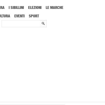
ERA
I SIBILLINI
ELEZIONI
LE MARCHE
ibo per il cane: leggere le etichette
ULTURA
EVENTI
SPORT