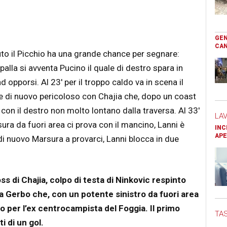
GEN
CAN
 il Picchio ha una grande chance per segnare:
palla si avventa Pucino il quale di destro spara in
opporsi. Al 23′ per il troppo caldo va in scena il
de di nuovo pericoloso con Chajia che, dopo un coast
a con il destro non molto lontano dalla traversa. Al 33′
LA
ura da fuori area ci prova con il mancino, Lanni è
INC
APE
di nuovo Marsura a provarci, Lanni blocca in due
s di Chajia, colpo di testa di Ninkovic respinto
a a Gerbo che, con un potente sinistro da fuori area
 per l’ex centrocampista del Foggia. Il primo
TAS
i di un gol.