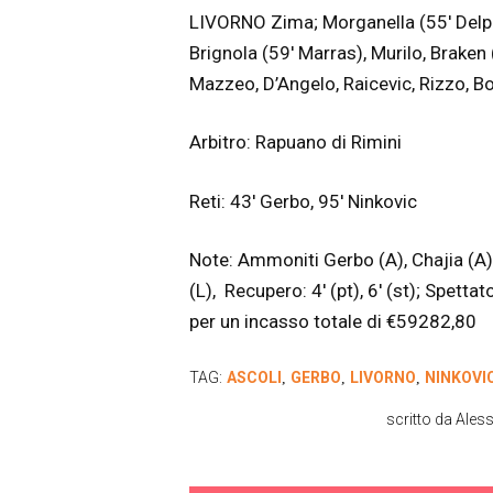
LIVORNO Zima; Morganella (55′ Delpr
Brignola (59′ Marras), Murilo, Braken (
Mazzeo, D’Angelo, Raicevic, Rizzo, Bo
Arbitro: Rapuano di Rimini
Reti: 43′ Gerbo, 95′ Ninkovic
Note: Ammoniti Gerbo (A), Chajia (A),
(L), Recupero: 4′ (pt), 6′ (st); Spett
per un incasso totale di €59282,80
TAG:
ASCOLI
GERBO
LIVORNO
NINKOVI
,
,
,
scritto da
Ales