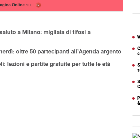
agina Online
su
Ban
aluto a Milano: migliaia di tifosi a
Artic
W
C
nerdì: oltre 50 partecipanti all’Agenda argento
c
: lezioni e partite gratuite per tutte le età
S
s
S
C
P
&
Cart