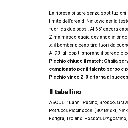
La ripresa si apre senza sostituzioni.
limite dell’area di Ninkovic per la t
fuori da due passi. Al 65′ ancora cap
Zima miracoleggia deviando in angolo
,a il bomber piceno tira fuori da bu
Al 93′ gli ospiti sfiorano il pareggio
Picchio chiude il match: Chajia
serv
campionato per il talento serbo e par
Picchio vince 2-0 e torna al succe
Il tabellino
ASCOLI : Lanni; Pucino, Brosco, Gravi
Petrucci, Piccinocchi (80′ Brlek); Nink
Ferigra, Troiano, Rosseti, D’Agostino, 