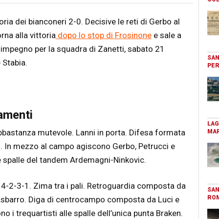
ria dei bianconeri 2-0. Decisive le reti di Gerbo al
rna alla vittoria
dopo lo stop di Frosinone
e sale a
o impegno per la squadra di Zanetti, sabato 21
SAN
 Stabia.
PER
ramenti
LAG
bbastanza mutevole. Lanni in porta. Difesa formata
MAR
n. In mezzo al campo agiscono Gerbo, Petrucci e
lle spalle del tandem Ardemagni-Ninkovic.
il 4-2-3-1. Zima tra i pali. Retroguardia composta da
SAN
RO
asbarro. Diga di centrocampo composta da Luci e
o i trequartisti alle spalle dell’unica punta Braken.