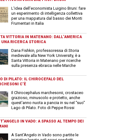
L'idea dell'economista Luigino Bruni: fare
un esperimento di intelligenza collettiva
per una mappatura dal basso dei Monti
Frumentari in Italia
TA VITTORIA IN MATENANO: DALL’AMERICA
 UNA RICERCA STORICA
Dana Fishkin, professoressa di Storia
medievale alla New York University, è a
Santa Vittoria in Matenano per ricerche
sulla presenza ebraica nelle Marche
O DI PILATO: IL CHIROCEFALO DEL
CHESONI C’È
Il Chirocephalus marchesonii, crostaceo
grazioso, minuscolo e protetto, anche
quest'anno nuota a pancia in su nel "suo"
Lago di Pilato. Foto di Peppe Rossi
T’ANGELO IN VADO: A SPASSO AL TEMPO DEI
MANI
A Sant’Angelo in Vado sono partite le
iniziative legate agli scavi condotti