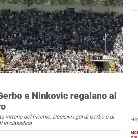
Gerbo e Ninkovic regalano al
Ban
ro
 vittoria del Picchio. Decisivi i gol di Gerbo e di
FR
 in classifica
MON
COL