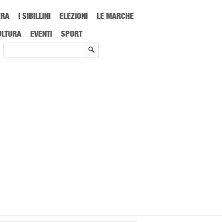
ERA
I SIBILLINI
ELEZIONI
LE MARCHE
e Ninkovic regalano al Picchio tre punti d’oro
ULTURA
EVENTI
SPORT