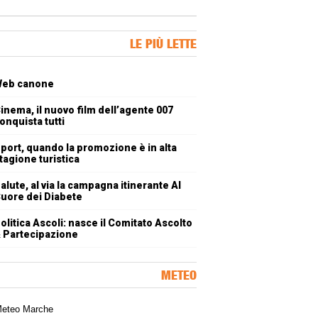
ner Slice
LE PIÙ LETTE
oli più letti
eb canone
inema, il nuovo film dell’agente 007
onquista tutti
port, quando la promozione è in alta
tagione turistica
alute, al via la campagna itinerante Al
uore dei Diabete
olitica Ascoli: nasce il Comitato Ascolto
 Partecipazione
METEO
a meteorologica delle Marche