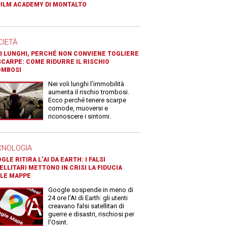
FILM ACADEMY DI MONTALTO
CIETÀ
I LUNGHI, PERCHÉ NON CONVIENE TOGLIERE
SCARPE: COME RIDURRE IL RISCHIO
OMBOSI
Nei voli lunghi l’immobilità
aumenta il rischio trombosi.
Ecco perché tenere scarpe
comode, muoversi e
riconoscere i sintomi.
CNOLOGIA
GLE RITIRA L’AI DA EARTH: I FALSI
ELLITARI METTONO IN CRISI LA FIDUCIA
LE MAPPE
Google sospende in meno di
24 ore l’AI di Earth: gli utenti
creavano falsi satellitari di
guerre e disastri, rischiosi per
l’Osint.