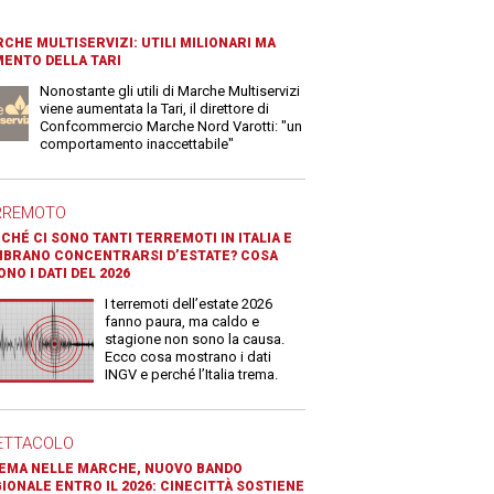
CHE MULTISERVIZI: UTILI MILIONARI MA
ENTO DELLA TARI
Nonostante gli utili di Marche Multiservizi
viene aumentata la Tari, il direttore di
Confcommercio Marche Nord Varotti: "un
comportamento inaccettabile"
RREMOTO
CHÉ CI SONO TANTI TERREMOTI IN ITALIA E
BRANO CONCENTRARSI D’ESTATE? COSA
ONO I DATI DEL 2026
I terremoti dell’estate 2026
fanno paura, ma caldo e
stagione non sono la causa.
Ecco cosa mostrano i dati
INGV e perché l’Italia trema.
ETTACOLO
EMA NELLE MARCHE, NUOVO BANDO
IONALE ENTRO IL 2026: CINECITTÀ SOSTIENE