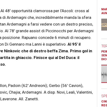
MAR
 Al 48′ opportunità clamorosa per l’Ascoli: cross al
AUM
esta di Ardemagni che, incredibilmente manda la sfera
itan Ardemagni a farsi vedere con un destro preciso,
. Al 78′ grande assist di Piccinocchi per Ardemagni
ona posizione. Rapuano concede 6 minuti di recupero.
 con Di Gennaro ma Lanni è superlativo.
Al 95′ il
TE
e Ninkovic che di destro beffa Zima. Primo gol in
PER
SEM
tita in ghiaccio. Finisce qui al Del Duca: il
DIC
sso.
llon, Padoin (62′ Andreoni); Gerbo (56′ Cavion),
ovic, Chajia; Ardemagni. A disp. Novi, Leali, Valentini,
SP
Laverone. All. Zanetti.
CIN
REG