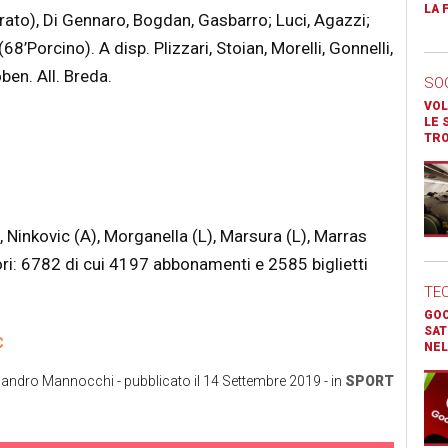
LA 
ato), Di Gennaro, Bogdan, Gasbarro; Luci, Agazzi;
68’Porcino). A disp. Plizzari, Stoian, Morelli, Gonnelli,
ben. All. Breda.
SO
VOL
LE 
TR
 Ninkovic (A), Morganella (L), Marsura (L), Marras
atori: 6782 di cui 4197 abbonamenti e 2585 biglietti
TE
GOO
SAT
C
NEL
sandro Mannocchi
- pubblicato il
14 Settembre 2019
- in
SPORT