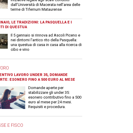
dall’Università di Macerata nell’area delle
terme di Tifernum Mataurense
NAIO, LE TRADIZIONI: LA PASQUELLA E I
TI DI QUESTUA
Il 5 gennaio si rinnova ad Ascoli Piceno e
nei dintorni l'antico rito della Pasquella:
una questua di casa in casa alla ricerca di
cibo e vino
VORO
ENTIVO LAVORO UNDER 35, DOMANDE
RTE: ESONERO FINO A 500 EURO AL MESE
Domande aperte per
stabilizzare gli under 35:
esonero contributivo fino a 500
euro al mese per 24 mesi.
Requisiti e procedura.
SE E FISCO