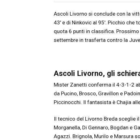
Articolo
Testo articolo principale
Ascoli Livorno si conclude con la vitto
43′ e di Ninkovic al 95′. Picchio che to
quota 6 punti in classifica. Prossim
settembre in trasferta contro la Juve
Ascoli Livorno, gli schie
Mister Zanetti conferma il 4-3-1-2 a
da Pucino, Brosco, Gravillon e Padoi
Piccinocchi. Il fantasista è Chajia a
Il tecnico del Livorno Breda sceglie 
Morganella, Di Gennaro, Bogdan e G
Agazzi. Brignola, Murilo e Marsura son