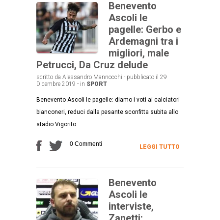
Benevento
Ascoli le
pagelle: Gerbo e
Ardemagni tra i
migliori, male
Petrucci, Da Cruz delude
scritto da Alessandro Mannocchi - pubblicato il 29
Dicembre 2019 - in
SPORT
Benevento Ascoli le pagelle: diamo i voti ai calciatori
bianconeri, reduci dalla pesante sconfitta subita allo
stadio Vigorito
0 Commenti
LEGGI TUTTO
Benevento
Ascoli le
interviste,
Zanetti: