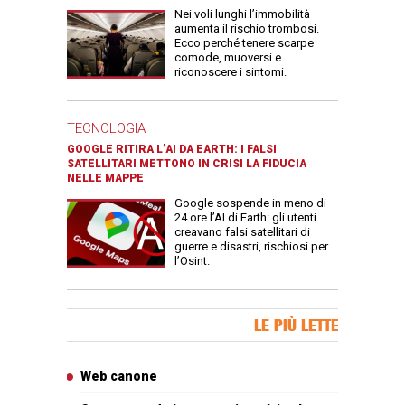
Nei voli lunghi l’immobilità
aumenta il rischio trombosi.
Ecco perché tenere scarpe
comode, muoversi e
riconoscere i sintomi.
TECNOLOGIA
GOOGLE RITIRA L’AI DA EARTH: I FALSI
SATELLITARI METTONO IN CRISI LA FIDUCIA
NELLE MAPPE
Google sospende in meno di
24 ore l’AI di Earth: gli utenti
creavano falsi satellitari di
guerre e disastri, rischiosi per
l’Osint.
Banner Slice
LE PIÙ LETTE
Articoli più letti
Web canone