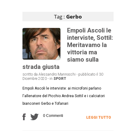
Articoli che contengono il tag selezionato
Tag :
Gerbo
Empoli Ascoli le
interviste, Sottil:
Meritavamo la
vittoria ma
siamo sulla
strada giusta
scritto da Alessandro Mannocchi - pubblicato il 30
Dicembre 2020 - in
SPORT
Empoli Ascoli le interviste: ai microfoni parlano
l'allenatore del Picchio Andrea Sottil e i calciatori
bianconeri Gerbo e Tofanari
0 Commenti
LEGGI TUTTO