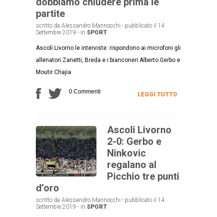
dobbiamo chiudere prima le
partite
scritto da Alessandro Mannocchi - pubblicato il 14
Settembre 2019 - in
SPORT
Ascoli Livorno le interviste: rispondono ai microfoni gli
allenatori Zanetti, Breda e i bianconeri Alberto Gerbo e
Moutir Chajia
0 Commenti
LEGGI TUTTO
Ascoli Livorno
2-0: Gerbo e
Ninkovic
regalano al
Picchio tre punti
d’oro
scritto da Alessandro Mannocchi - pubblicato il 14
Settembre 2019 - in
SPORT