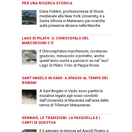
PER UNA RICERCA STORICA
Dana Fishkin, professoressa di Storia
medievale alla New York University, è a
Santa Vittoria in Matenano per ricerche
sulla presenza ebraica nelle Marche
LAGO DI PILATO: IL CHIROCEFALO DEL
MARCHESONI C’È
Il Chirocephalus marchesonii, crostaceo
grazioso, minuscolo e protetto, anche
quest'anno nuota a pancia in su nel "suo"
Lago di Pilato. Foto di Peppe Rossi
SANT’ANGELO IN VADO: A SPASSO AL TEMPO DEI
ROMANI
A Sant’Angelo in Vado sono partite le
iniziative legate agli scavi condotti
dall’Università di Macerata nell’area delle
terme di Tifernum Mataurense
GENNAIO, LE TRADIZIONI: LA PASQUELLA E I
CANTI DI QUESTUA
Il 5 gennaio si rinnova ad Ascoli Piceno e