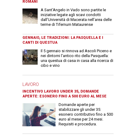
ROMANI
A Sant’Angelo in Vado sono partite le
iniziative legate agli scavi condotti
dall’Università di Macerata nell’area delle
terme di Tifernum Mataurense
GENNAIO, LE TRADIZIONI: LA PASQUELLA E I
CANTI DI QUESTUA
Il 5 gennaio si rinnova ad Ascoli Piceno e
nei dintorni l'antico rito della Pasquella:
una questua di casa in casa alla ricerca di
cibo e vino
LAVORO
INCENTIVO LAVORO UNDER 35, DOMANDE
APERTE: ESONERO FINO A 500 EURO AL MESE
Domande aperte per
stabilizzare gli under 35:
esonero contributivo fino a 500
euro al mese per 24 mesi.
Requisiti e procedura.