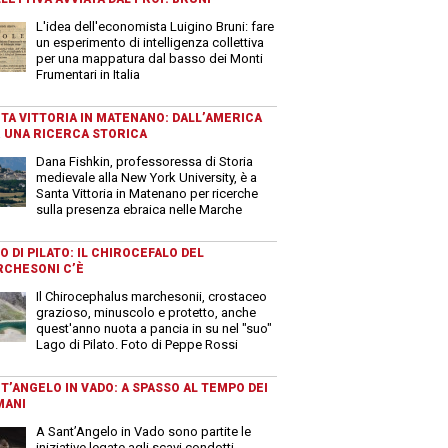
L'idea dell'economista Luigino Bruni: fare
un esperimento di intelligenza collettiva
per una mappatura dal basso dei Monti
Frumentari in Italia
TA VITTORIA IN MATENANO: DALL’AMERICA
 UNA RICERCA STORICA
Dana Fishkin, professoressa di Storia
medievale alla New York University, è a
Santa Vittoria in Matenano per ricerche
sulla presenza ebraica nelle Marche
O DI PILATO: IL CHIROCEFALO DEL
CHESONI C’È
Il Chirocephalus marchesonii, crostaceo
grazioso, minuscolo e protetto, anche
quest'anno nuota a pancia in su nel "suo"
Lago di Pilato. Foto di Peppe Rossi
T’ANGELO IN VADO: A SPASSO AL TEMPO DEI
MANI
A Sant’Angelo in Vado sono partite le
iniziative legate agli scavi condotti