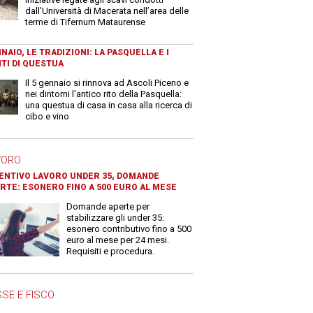
dall’Università di Macerata nell’area delle
terme di Tifernum Mataurense
NAIO, LE TRADIZIONI: LA PASQUELLA E I
TI DI QUESTUA
Il 5 gennaio si rinnova ad Ascoli Piceno e
nei dintorni l'antico rito della Pasquella:
una questua di casa in casa alla ricerca di
cibo e vino
VORO
ENTIVO LAVORO UNDER 35, DOMANDE
RTE: ESONERO FINO A 500 EURO AL MESE
Domande aperte per
stabilizzare gli under 35:
esonero contributivo fino a 500
euro al mese per 24 mesi.
Requisiti e procedura.
SE E FISCO