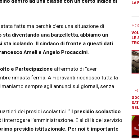
ambino dentro ad una classe con un certo indice di
LA 
stata fatta ma perchè c’era una situazione di
SO
VOL
o sta diventando una barzelletta
,
abbiamo un
LE 
 sta isolando.
Il sindaco di fronte a questi dati
TR
ancesco Ameli e Angelo Procaccini.
colto e Partecipazione
affermato di “aver
bre rimasta ferma. A Fioravanti riconosco tutta la
maniamo sempre agli annunci sui giornali, senza
TE
GOO
SAT
NEL
rtieri dei presidi scolastici. “Il
presidio scolastico
 interrogare l’amministrazione. E al di là del servizio
primo presidio istituzionale. Per noi è importante