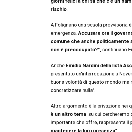
giorni felici a chi sa che c’è un b
rischio
.
A Folignano una scuola provvisoria è 
emergenza.
Accusare ora il govern
comune che anche politicamente si
non è preoccupato?”,
continuano
Fr
Anche
Emidio Nardini della lista As
presentato un’interrogazione a Novem
buona volontà di questo mondo ma ri
concretizzare nulla”.
Altro argomento è la privazione nei qua
è un altro tema
su cui cercheremo di
importante che offre, rappresenta il
mantenere la loro presenza”.