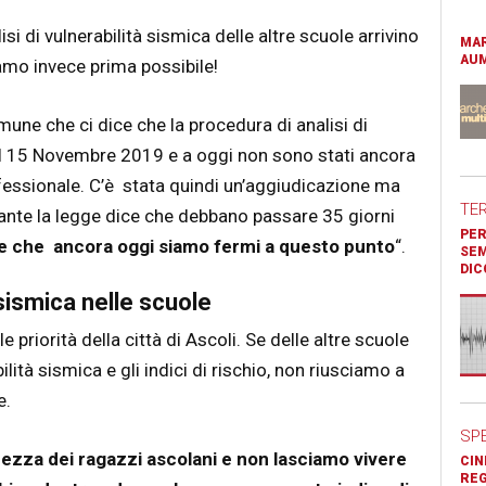
isi di vulnerabilità sismica delle altre scuole arrivino
MAR
AUM
liamo invece prima possibile!
une che ci dice che la procedura di analisi di
a il 15 Novembre 2019 e a oggi non sono stati ancora
ofessionale. C’è stata quindi un’aggiudicazione ma
TE
tante la legge dice che debbano passare 35 giorni
PER
le che ancora oggi siamo fermi a questo punto
“.
SEM
DIC
à sismica nelle scuole
e priorità della città di Ascoli. Se delle altre scuole
lità sismica e gli indici di rischio, non riusciamo a
e.
SP
ezza dei ragazzi ascolani e non lasciamo vivere
CIN
REG