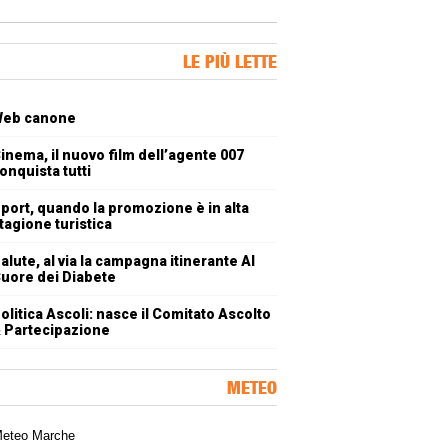
ner Slice
LE PIÙ LETTE
oli più letti
eb canone
inema, il nuovo film dell’agente 007
onquista tutti
port, quando la promozione è in alta
tagione turistica
alute, al via la campagna itinerante Al
uore dei Diabete
olitica Ascoli: nasce il Comitato Ascolto
 Partecipazione
METEO
a meteorologica delle Marche