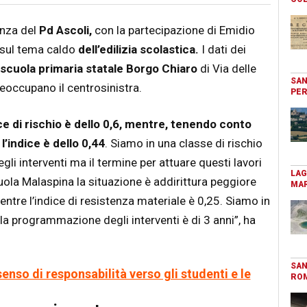
enza del
Pd Ascoli,
con la partecipazione di Emidio
sul tema caldo
dell’edilizia scolastica.
I dati dei
scuola primaria statale Borgo Chiaro
di Via delle
SAN
eoccupano il centrosinistra.
PER
ce di rischio è dello 0,6, mentre, tenendo conto
l’indice è dello 0,44
. Siamo in una classe di rischio
gli interventi ma il termine per attuare questi lavori
LAG
cuola Malaspina la situazione è addirittura peggiore
MAR
mentre l’indice di resistenza materiale è 0,25. Siamo in
 la programmazione degli interventi è di 3 anni”, ha
SAN
enso di responsabilità verso gli studenti e le
RO