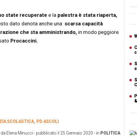
no state recuperate
e la
palestra è stata riaperta,
Ban
Questo dato denota anche una
scarsa capacità
trazione che sta amministrando,
in modo peggiore
Artic
W
osato
Procaccini.
C
c
S
s
S
C
P
&
IZIA SCOLASTICA
PD ASCOLI
,
o da
Elena Minucci
- pubblicato il
25 Gennaio 2020
- in
POLITICA
Cart