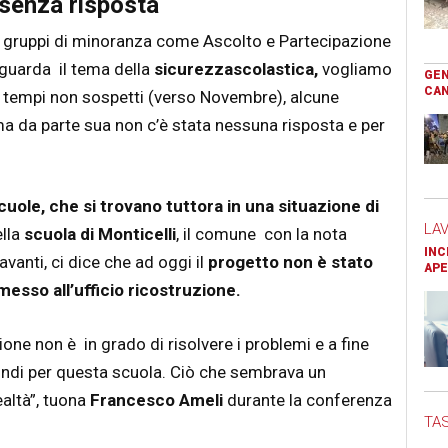
 senza risposta
i gruppi di minoranza come Ascolto e Partecipazione
iguarda il tema della
sicurezzascolastica,
vogliamo
GEN
CAN
 tempi non sospetti (verso Novembre), alcune
ma da parte sua non c’è stata nessuna risposta e per
cuole, che si trovano tuttora in una situazione di
LA
ella
scuola di Monticelli
, il comune con la nota
INC
anti, ci dice che ad oggi il
progetto non è stato
APE
esso all’ufficio ricostruzione.
one non è in grado di risolvere i problemi e a fine
ondi per questa scuola. Ciò che sembrava un
altà”, tuona
Francesco
Ameli
durante la conferenza
TAS