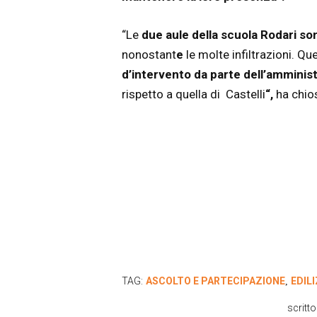
“Le
due aule della scuola Rodari so
nonostant
e
le molte infiltrazioni. 
d’intervento da parte dell’amminis
rispetto a quella di Castelli
“,
ha chi
TAG:
ASCOLTO E PARTECIPAZIONE
EDIL
,
scritt