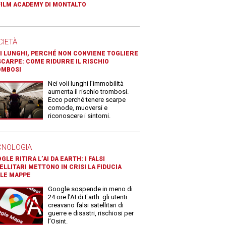
FILM ACADEMY DI MONTALTO
CIETÀ
I LUNGHI, PERCHÉ NON CONVIENE TOGLIERE
SCARPE: COME RIDURRE IL RISCHIO
OMBOSI
Nei voli lunghi l’immobilità
aumenta il rischio trombosi.
Ecco perché tenere scarpe
comode, muoversi e
riconoscere i sintomi.
CNOLOGIA
GLE RITIRA L’AI DA EARTH: I FALSI
ELLITARI METTONO IN CRISI LA FIDUCIA
LE MAPPE
Google sospende in meno di
24 ore l’AI di Earth: gli utenti
creavano falsi satellitari di
guerre e disastri, rischiosi per
l’Osint.