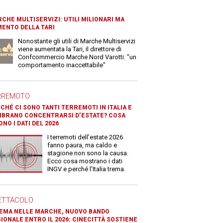
CHE MULTISERVIZI: UTILI MILIONARI MA
ENTO DELLA TARI
Nonostante gli utili di Marche Multiservizi
viene aumentata la Tari, il direttore di
Confcommercio Marche Nord Varotti: "un
comportamento inaccettabile"
RREMOTO
CHÉ CI SONO TANTI TERREMOTI IN ITALIA E
BRANO CONCENTRARSI D’ESTATE? COSA
ONO I DATI DEL 2026
I terremoti dell’estate 2026
fanno paura, ma caldo e
stagione non sono la causa.
Ecco cosa mostrano i dati
INGV e perché l’Italia trema.
ETTACOLO
EMA NELLE MARCHE, NUOVO BANDO
IONALE ENTRO IL 2026: CINECITTÀ SOSTIENE