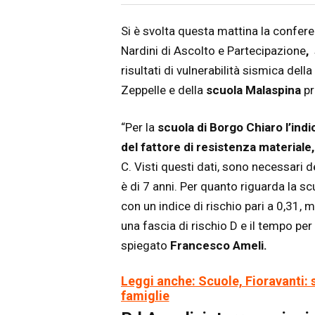
Articolo
Testo articolo principale
Si è svolta questa mattina la confer
Nardini di Ascolto e Partecipazione
,
risultati di vulnerabilità sismica della
Zeppelle e della
scuola Malaspina
pr
“Per la
scuola di Borgo Chiaro l’indi
del fattore di resistenza materiale, 
C. Visti questi dati, sono necessari de
è di 7 anni. Per quanto riguarda la s
con un indice di rischio pari a 0,31, 
una fascia di rischio D e il tempo per
spiegato
Francesco Ameli.
Leggi anche: Scuole, Fioravanti: s
famiglie