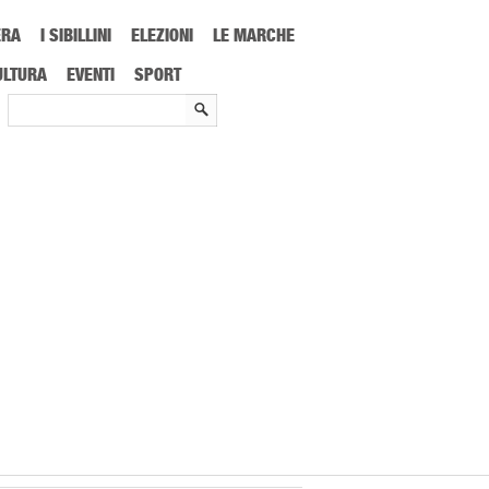
ERA
I SIBILLINI
ELEZIONI
LE MARCHE
llarmanti sulle scuole ascolane
ULTURA
EVENTI
SPORT