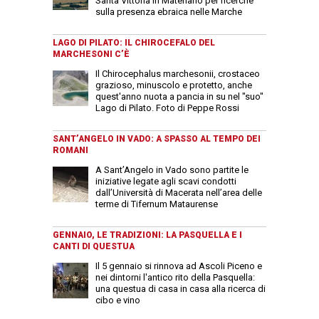
Santa Vittoria in Matenano per ricerche
sulla presenza ebraica nelle Marche
LAGO DI PILATO: IL CHIROCEFALO DEL
MARCHESONI C’È
Il Chirocephalus marchesonii, crostaceo
grazioso, minuscolo e protetto, anche
quest'anno nuota a pancia in su nel "suo"
Lago di Pilato. Foto di Peppe Rossi
SANT’ANGELO IN VADO: A SPASSO AL TEMPO DEI
ROMANI
A Sant’Angelo in Vado sono partite le
iniziative legate agli scavi condotti
dall’Università di Macerata nell’area delle
terme di Tifernum Mataurense
GENNAIO, LE TRADIZIONI: LA PASQUELLA E I
CANTI DI QUESTUA
Il 5 gennaio si rinnova ad Ascoli Piceno e
nei dintorni l'antico rito della Pasquella:
una questua di casa in casa alla ricerca di
cibo e vino