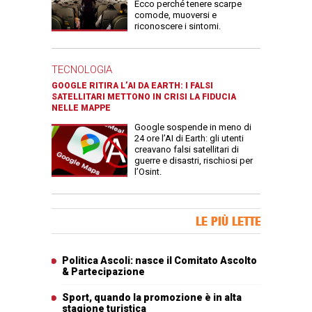
Ecco perché tenere scarpe
comode, muoversi e
riconoscere i sintomi.
TECNOLOGIA
GOOGLE RITIRA L’AI DA EARTH: I FALSI
SATELLITARI METTONO IN CRISI LA FIDUCIA
NELLE MAPPE
Google sospende in meno di
24 ore l’AI di Earth: gli utenti
creavano falsi satellitari di
guerre e disastri, rischiosi per
l’Osint.
Banner Slice
LE PIÙ LETTE
Articoli più letti
Politica Ascoli: nasce il Comitato Ascolto
& Partecipazione
Sport, quando la promozione è in alta
stagione turistica