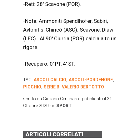
-Reti: 28′ Scavone (POR).
-Note: Ammoniti Spendlhofer, Sabiri,
Avlonitis, Chiricò (ASC); Scavone, Diaw
(LEC). Al 90′ Ciurria (POR) calcia alto un
rigore.
-Recupero: 0′ PT, 4′ ST.
TAG:
ASCOLI CALCIO
ASCOLI-PORDENONE
,
,
PICCHIO
SERIE B
VALERIO BERTOTTO
,
,
scritto da
Giuliano Centinaro
- pubblicato il
31
Ottobre 2020
- in
SPORT
ARTICOLI CORRELATI