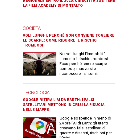
REGIONALE ENTRO IL 2026: CINECITTÀ SOSTIENE
LA FILM ACADEMY DI MONTALTO
SOCIETÀ
VOLI LUNGHI, PERCHÉ NON CONVIENE TOGLIERE
LE SCARPE: COME RIDURRE IL RISCHIO
TROMBOSI
Nei voli lunghi l’immobilità
aumenta il rischio trombosi.
Ecco perché tenere scarpe
comode, muoversi e
riconoscere i sintomi.
TECNOLOGIA
GOOGLE RITIRA L’AI DA EARTH: I FALSI
SATELLITARI METTONO IN CRISI LA FIDUCIA
NELLE MAPPE
Google sospende in meno di
24 ore l’AI di Earth: gli utenti
creavano falsi satellitari di
guerre e disastri, rischiosi per
l’Osint.