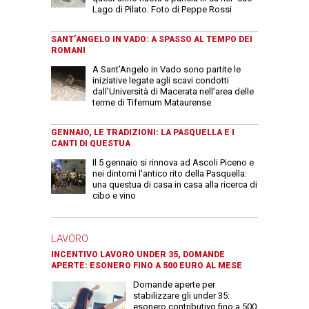
Lago di Pilato. Foto di Peppe Rossi
SANT’ANGELO IN VADO: A SPASSO AL TEMPO DEI
ROMANI
A Sant’Angelo in Vado sono partite le
iniziative legate agli scavi condotti
dall’Università di Macerata nell’area delle
terme di Tifernum Mataurense
GENNAIO, LE TRADIZIONI: LA PASQUELLA E I
CANTI DI QUESTUA
Il 5 gennaio si rinnova ad Ascoli Piceno e
nei dintorni l'antico rito della Pasquella:
una questua di casa in casa alla ricerca di
cibo e vino
LAVORO
INCENTIVO LAVORO UNDER 35, DOMANDE
APERTE: ESONERO FINO A 500 EURO AL MESE
Domande aperte per
stabilizzare gli under 35:
esonero contributivo fino a 500