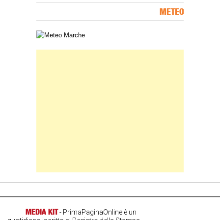
METEO
Carta meteorologica delle Marche
Banner Slice
MEDIA KIT
- PrimaPaginaOnline è un