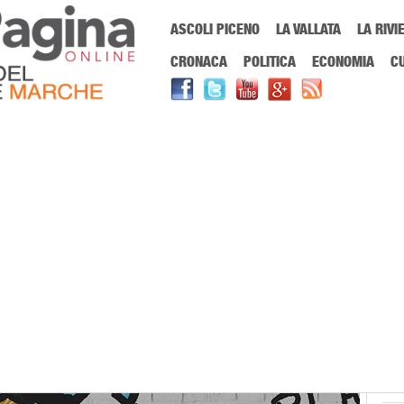
Menu Principale
ASCOLI PICENO
LA VALLATA
LA RIVI
Sei in:
PrimaPaginaOnline.it
Home
»
Politica
»
Regione Marche, quasi 3 
CRONACA
POLITICA
ECONOMIA
C