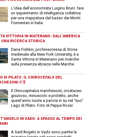
L'idea dell'economista Luigino Bruni: fare
un esperimento di intelligenza collettiva
per una mappatura dal basso dei Monti
Frumentari in Italia
TA VITTORIA IN MATENANO: DALL’AMERICA
 UNA RICERCA STORICA
Dana Fishkin, professoressa di Storia
medievale alla New York University, è a
Santa Vittoria in Matenano per ricerche
sulla presenza ebraica nelle Marche
O DI PILATO: IL CHIROCEFALO DEL
CHESONI C’È
Il Chirocephalus marchesonii, crostaceo
grazioso, minuscolo e protetto, anche
quest'anno nuota a pancia in su nel "suo"
Lago di Pilato. Foto di Peppe Rossi
T’ANGELO IN VADO: A SPASSO AL TEMPO DEI
MANI
A Sant’Angelo in Vado sono partite le
iniziative legate agli scavi condotti