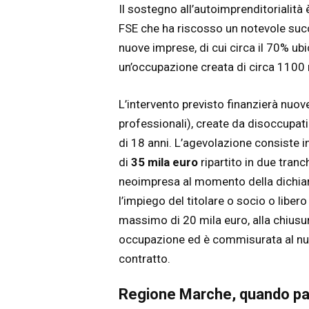
Il sostegno all’autoimprenditorialità 
FSE che ha riscosso un notevole succ
nuove imprese, di cui circa il 70% ubic
un’occupazione creata di circa 1100
L’intervento previsto finanzierà nuove
professionali), create da disoccupat
di 18 anni.
L’agevolazione consiste i
di
35 mila euro
ripartito in due tranc
neoimpresa al momento della dichiaraz
l’impiego del titolare o socio o liber
massimo di 20 mila euro, alla chiusur
occupazione ed è commisurata al numer
contratto.
Regione Marche, quando par