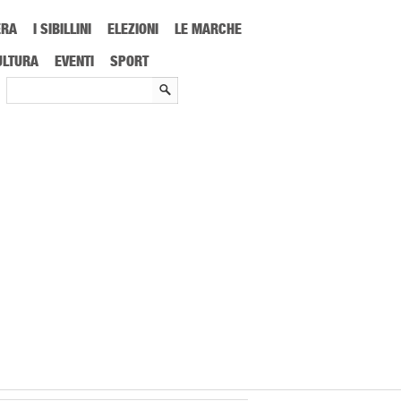
ERA
I SIBILLINI
ELEZIONI
LE MARCHE
milioni destinati alla creazione di nuove imprese e posti di lavoro
ULTURA
EVENTI
SPORT