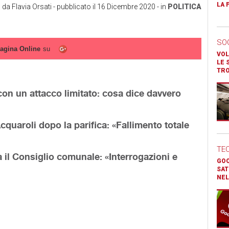
LA 
o da
Flavia Orsati
- pubblicato il
16 Dicembre 2020
- in
POLITICA
SO
agina Online
su
VOL
LE 
TR
on un attacco limitato: cosa dice davvero
cquaroli dopo la parifica: «Fallimento totale
TE
 il Consiglio comunale: «Interrogazioni e
GOO
SAT
NEL