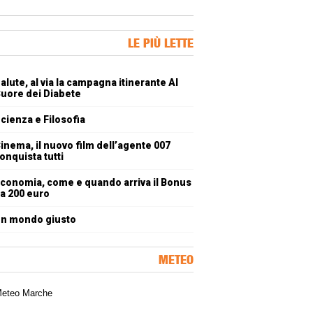
ner Slice
LE PIÙ LETTE
oli più letti
alute, al via la campagna itinerante Al
uore dei Diabete
cienza e Filosofia
inema, il nuovo film dell’agente 007
onquista tutti
conomia, come e quando arriva il Bonus
a 200 euro
n mondo giusto
METEO
a meteorologica delle Marche