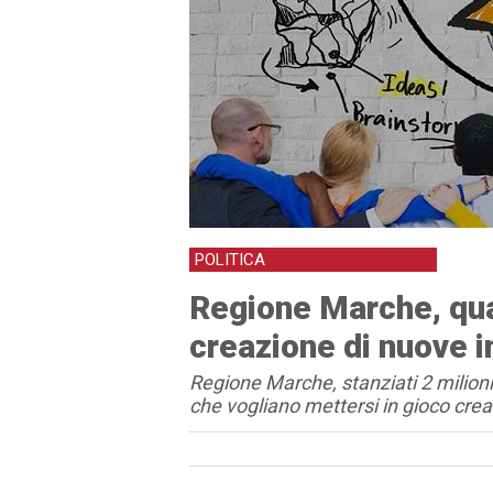
POLITICA
Regione Marche, quas
creazione di nuove i
Regione Marche, stanziati 2 milioni
che vogliano mettersi in gioco cre
Articolo
Testo articolo principale