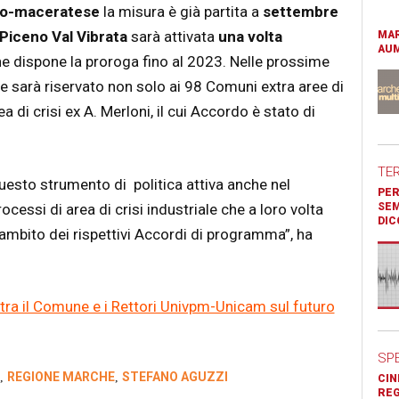
no-maceratese
la misura è già partita a
settembre
Piceno Val Vibrata
sarà attivata
una volta
MAR
AUM
e dispone la proroga fino al 2023.
Nelle prossime
e sarà riservato non solo ai 98 Comuni extra aree di
 di crisi ex A. Merloni, il cui Accordo è stato di
TE
esto strumento di politica attiva anche nel
PER
ocessi di area di crisi industriale che a loro volta
SEM
DIC
’ambito dei rispettivi Accordi di programma”, ha
 tra il Comune e i Rettori Univpm-Unicam sul futuro
SP
REGIONE MARCHE
STEFANO AGUZZI
,
,
CIN
REG