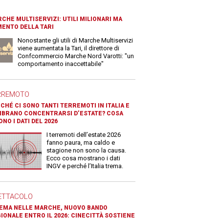
CHE MULTISERVIZI: UTILI MILIONARI MA
ENTO DELLA TARI
Nonostante gli utili di Marche Multiservizi
viene aumentata la Tari, il direttore di
Confcommercio Marche Nord Varotti: "un
comportamento inaccettabile"
RREMOTO
CHÉ CI SONO TANTI TERREMOTI IN ITALIA E
BRANO CONCENTRARSI D’ESTATE? COSA
ONO I DATI DEL 2026
I terremoti dell’estate 2026
fanno paura, ma caldo e
stagione non sono la causa.
Ecco cosa mostrano i dati
INGV e perché l’Italia trema.
ETTACOLO
EMA NELLE MARCHE, NUOVO BANDO
IONALE ENTRO IL 2026: CINECITTÀ SOSTIENE