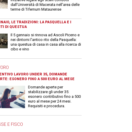
dall’Università di Macerata nell’area delle
terme di Tifernum Mataurense
NAIO, LE TRADIZIONI: LA PASQUELLA E I
TI DI QUESTUA
Il 5 gennaio si rinnova ad Ascoli Piceno e
nei dintorni l'antico rito della Pasquella:
una questua di casa in casa alla ricerca di
cibo e vino
VORO
ENTIVO LAVORO UNDER 35, DOMANDE
RTE: ESONERO FINO A 500 EURO AL MESE
Domande aperte per
stabilizzare gli under 35:
esonero contributivo fino a 500
euro al mese per 24 mesi.
Requisiti e procedura.
SE E FISCO