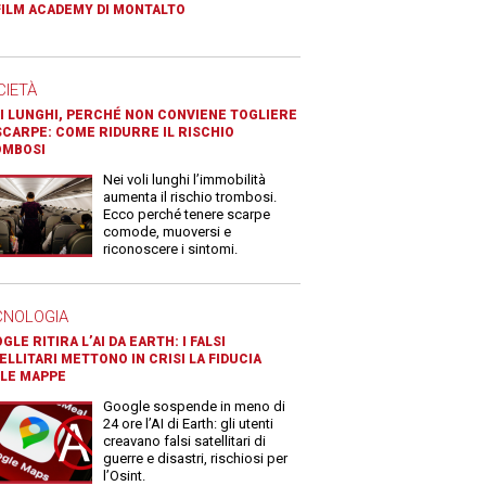
FILM ACADEMY DI MONTALTO
CIETÀ
I LUNGHI, PERCHÉ NON CONVIENE TOGLIERE
SCARPE: COME RIDURRE IL RISCHIO
OMBOSI
Nei voli lunghi l’immobilità
aumenta il rischio trombosi.
Ecco perché tenere scarpe
comode, muoversi e
riconoscere i sintomi.
CNOLOGIA
GLE RITIRA L’AI DA EARTH: I FALSI
ELLITARI METTONO IN CRISI LA FIDUCIA
LE MAPPE
Google sospende in meno di
24 ore l’AI di Earth: gli utenti
creavano falsi satellitari di
guerre e disastri, rischiosi per
l’Osint.