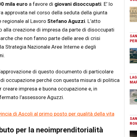
00 mila euro
a favore di
giovani disoccupati
. E’ lo
a approvata nel corso della seduta della giunta
e regionale al Lavoro
Stefano Aguzzi
. L’atto
no alla creazione di impresa da parte di disoccupati
SAN
rche che non fanno parte delle aree di crisi
PER
lla Strategia Nazionale Aree Interne e degli
ni.
’approvazione di questo documento di particolare
LAG
a di occupazione perché con questa misura di politica
MAR
er creare impresa e buona occupazione e, in
affermato l’assessore Aguzzi.
ncia di Ascoli al primo posto per qualità della vita
SAN
RO
buto per la neoimprenditorialità