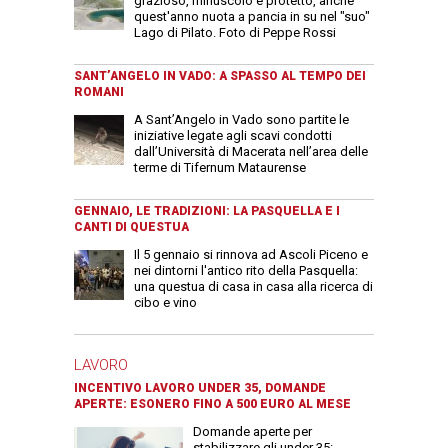
grazioso, minuscolo e protetto, anche
quest'anno nuota a pancia in su nel "suo"
Lago di Pilato. Foto di Peppe Rossi
SANT’ANGELO IN VADO: A SPASSO AL TEMPO DEI
ROMANI
A Sant’Angelo in Vado sono partite le
iniziative legate agli scavi condotti
dall’Università di Macerata nell’area delle
terme di Tifernum Mataurense
GENNAIO, LE TRADIZIONI: LA PASQUELLA E I
CANTI DI QUESTUA
Il 5 gennaio si rinnova ad Ascoli Piceno e
nei dintorni l'antico rito della Pasquella:
una questua di casa in casa alla ricerca di
cibo e vino
LAVORO
INCENTIVO LAVORO UNDER 35, DOMANDE
APERTE: ESONERO FINO A 500 EURO AL MESE
Domande aperte per
stabilizzare gli under 35: