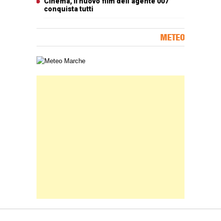
Cinema, il nuovo film dell’agente 007
conquista tutti
METEO
Carta meteorologica delle Marche
Banner Slice