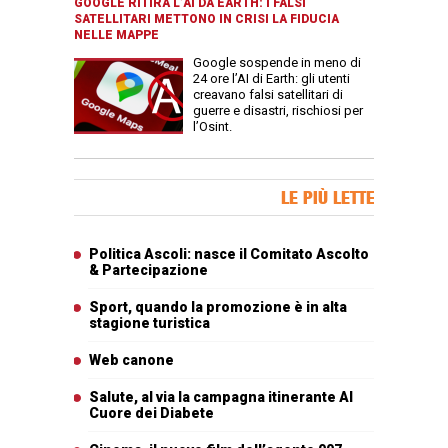
GOOGLE RITIRA L’AI DA EARTH: I FALSI
SATELLITARI METTONO IN CRISI LA FIDUCIA
NELLE MAPPE
Google sospende in meno di
24 ore l’AI di Earth: gli utenti
creavano falsi satellitari di
guerre e disastri, rischiosi per
l’Osint.
Banner Slice
LE PIÙ LETTE
Articoli più letti
Politica Ascoli: nasce il Comitato Ascolto
& Partecipazione
Sport, quando la promozione è in alta
stagione turistica
Web canone
Salute, al via la campagna itinerante Al
Cuore dei Diabete