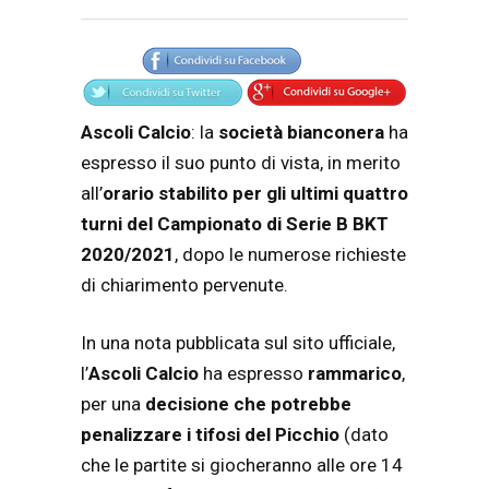
Articolo
Testo articolo principale
Ascoli Calcio
: la
società bianconera
ha
espresso il suo punto di vista, in merito
all’
orario stabilito per gli ultimi quattro
turni del Campionato di Serie B BKT
2020/2021
, dopo le numerose richieste
di chiarimento pervenute.
In una nota pubblicata sul sito ufficiale,
l’
Ascoli Calcio
ha espresso
rammarico
,
per una
decisione che potrebbe
penalizzare i tifosi del Picchio
(dato
che le partite si giocheranno alle ore 14