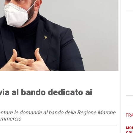
ia al bando dedicato ai
Ban
sentare le domande al bando della Regione Marche
FR
commercio
MON
COL