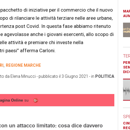
n pacchetto di iniziative per il commercio che il nuovo
MAR
AUM
o di rilanciare le attività terziare nelle aree urbane,
partenza post Covid. In questa fase abbiamo ritenuto
agevolasse anche i giovani esercenti, allo scopo di
le attività e premiare chi investe nella
ri paesi” afferma Carloni.
TE
PER
RI
REGIONE MARCHE
,
SEM
DIC
tto da
Elena Minucci
- pubblicato il
3 Giugno 2021
- in
POLITICA
agina Online
su
SP
CIN
on un attacco limitato: cosa dice davvero
REG