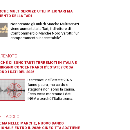
CHE MULTISERVIZI: UTILI MILIONARI MA
ENTO DELLA TARI
Nonostante gli utili di Marche Multiservizi
viene aumentata la Tari, il direttore di
Confcommercio Marche Nord Varotti: "un
comportamento inaccettabile"
RREMOTO
CHÉ CI SONO TANTI TERREMOTI IN ITALIA E
BRANO CONCENTRARSI D’ESTATE? COSA
ONO I DATI DEL 2026
I terremoti dell’estate 2026
fanno paura, ma caldo e
stagione non sono la causa.
Ecco cosa mostrano i dati
INGV e perché l’Italia trema.
ETTACOLO
EMA NELLE MARCHE, NUOVO BANDO
IONALE ENTRO IL 2026: CINECITTÀ SOSTIENE