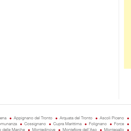
cena
Appignano del Tronto
Arquata del Tronto
Ascoli Piceno
munanza
Cossignano
Cupra Marittima
Folignano
Force
o delle Marche
Montedinove
Montefiore dell'Aso
Montegallo