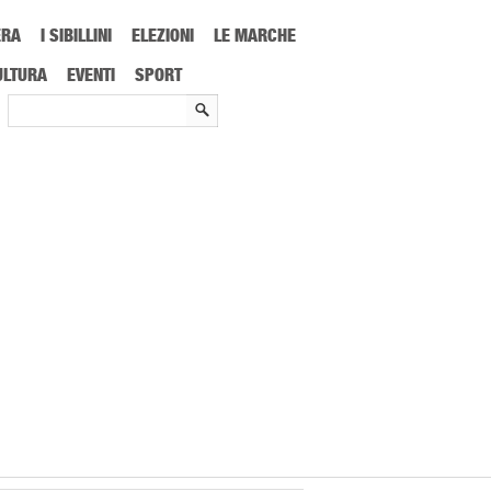
ERA
I SIBILLINI
ELEZIONI
LE MARCHE
l bando dedicato ai giovani imprenditori
ULTURA
EVENTI
SPORT