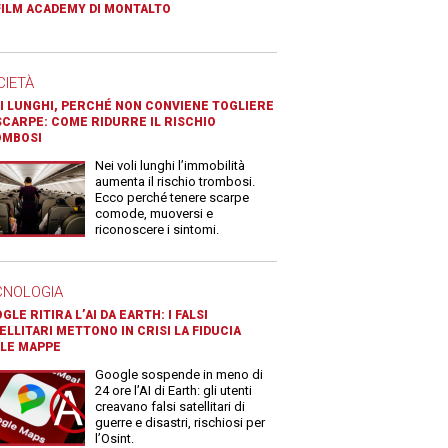
FILM ACADEMY DI MONTALTO
CIETÀ
I LUNGHI, PERCHÉ NON CONVIENE TOGLIERE
SCARPE: COME RIDURRE IL RISCHIO
OMBOSI
Nei voli lunghi l’immobilità
aumenta il rischio trombosi.
Ecco perché tenere scarpe
comode, muoversi e
riconoscere i sintomi.
CNOLOGIA
GLE RITIRA L’AI DA EARTH: I FALSI
ELLITARI METTONO IN CRISI LA FIDUCIA
LE MAPPE
Google sospende in meno di
24 ore l’AI di Earth: gli utenti
creavano falsi satellitari di
guerre e disastri, rischiosi per
l’Osint.