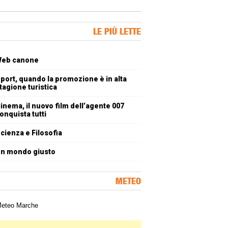
ner Slice
LE PIÙ LETTE
oli più letti
eb canone
port, quando la promozione è in alta
tagione turistica
inema, il nuovo film dell’agente 007
onquista tutti
cienza e Filosofia
n mondo giusto
METEO
a meteorologica delle Marche
ner Slice