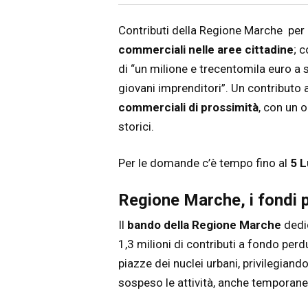
Articolo
Testo articolo principale
Contributi della Regione Marche per 
commerciali nelle aree cittadine
; 
di “un milione e trecentomila euro a so
giovani imprenditori”. Un contributo
commerciali di prossimità
, con un o
storici.
Per le domande c’è tempo fino al
5 L
Regione Marche, i fondi p
Il
bando della Regione Marche
dedic
1,3 milioni di contributi a fondo perd
piazze dei nuclei urbani, privilegiand
sospeso le attività, anche temporan