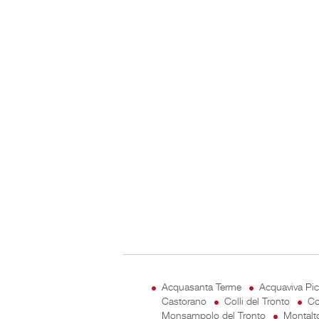
Acquasanta Terme
Acquaviva Pi
Castorano
Colli del Tronto
Co
Monsampolo del Tronto
Montalt