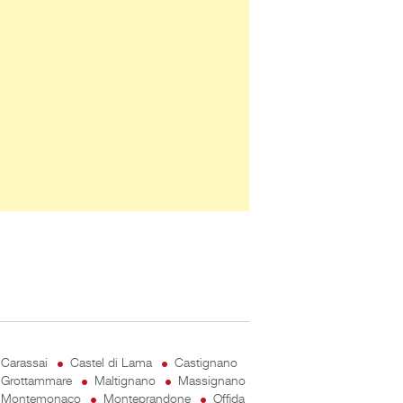
Carassai
Castel di Lama
Castignano
Grottammare
Maltignano
Massignano
Montemonaco
Monteprandone
Offida