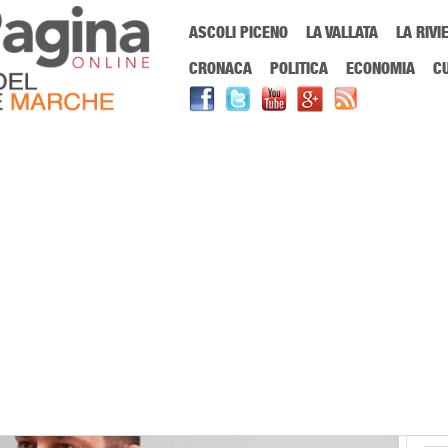
Menu Principale
ASCOLI PICENO
LA VALLATA
LA RIVI
Sei in:
PrimaPaginaOnline.it
Home
»
Politica
»
Regione Marche: al via a
CRONACA
POLITICA
ECONOMIA
C