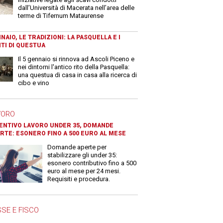
dall’Università di Macerata nell’area delle
terme di Tifernum Mataurense
NAIO, LE TRADIZIONI: LA PASQUELLA E I
TI DI QUESTUA
Il 5 gennaio si rinnova ad Ascoli Piceno e
nei dintorni l'antico rito della Pasquella:
una questua di casa in casa alla ricerca di
cibo e vino
VORO
ENTIVO LAVORO UNDER 35, DOMANDE
RTE: ESONERO FINO A 500 EURO AL MESE
Domande aperte per
stabilizzare gli under 35:
esonero contributivo fino a 500
euro al mese per 24 mesi.
Requisiti e procedura.
SE E FISCO