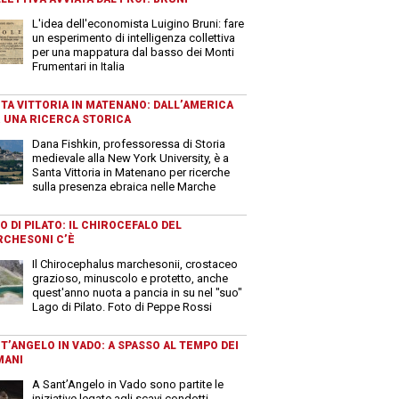
L'idea dell'economista Luigino Bruni: fare
un esperimento di intelligenza collettiva
per una mappatura dal basso dei Monti
Frumentari in Italia
TA VITTORIA IN MATENANO: DALL’AMERICA
 UNA RICERCA STORICA
Dana Fishkin, professoressa di Storia
medievale alla New York University, è a
Santa Vittoria in Matenano per ricerche
sulla presenza ebraica nelle Marche
O DI PILATO: IL CHIROCEFALO DEL
CHESONI C’È
Il Chirocephalus marchesonii, crostaceo
grazioso, minuscolo e protetto, anche
quest'anno nuota a pancia in su nel "suo"
Lago di Pilato. Foto di Peppe Rossi
T’ANGELO IN VADO: A SPASSO AL TEMPO DEI
MANI
A Sant’Angelo in Vado sono partite le
iniziative legate agli scavi condotti