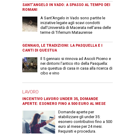
SANT’ANGELO IN VADO: A SPASSO AL TEMPO DEI
ROMANI
A Sant’Angelo in Vado sono partite le
iniziative legate agli scavi condotti
dall’Università di Macerata nell’area delle
terme di Tifernum Mataurense
GENNAIO, LE TRADIZIONI: LA PASQUELLA E I
CANTI DI QUESTUA
Il 5 gennaio si rinnova ad Ascoli Piceno e
nei dintorni l'antico rito della Pasquella:
una questua di casa in casa alla ricerca di
cibo e vino
LAVORO
INCENTIVO LAVORO UNDER 35, DOMANDE
APERTE: ESONERO FINO A 500 EURO AL MESE
Domande aperte per
stabilizzare gli under 35:
esonero contributivo fino a 500
euro al mese per 24 mesi.
Requisiti e procedura.