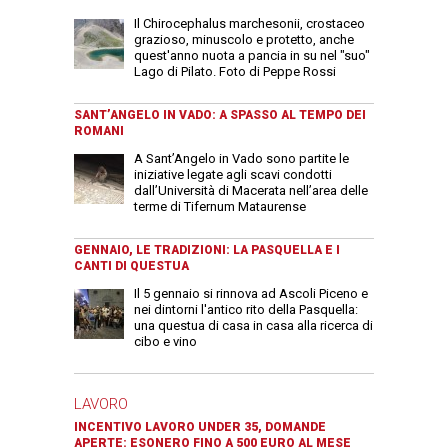
Il Chirocephalus marchesonii, crostaceo
grazioso, minuscolo e protetto, anche
quest'anno nuota a pancia in su nel "suo"
Lago di Pilato. Foto di Peppe Rossi
SANT’ANGELO IN VADO: A SPASSO AL TEMPO DEI
ROMANI
A Sant’Angelo in Vado sono partite le
iniziative legate agli scavi condotti
dall’Università di Macerata nell’area delle
terme di Tifernum Mataurense
GENNAIO, LE TRADIZIONI: LA PASQUELLA E I
CANTI DI QUESTUA
Il 5 gennaio si rinnova ad Ascoli Piceno e
nei dintorni l'antico rito della Pasquella:
una questua di casa in casa alla ricerca di
cibo e vino
LAVORO
INCENTIVO LAVORO UNDER 35, DOMANDE
APERTE: ESONERO FINO A 500 EURO AL MESE