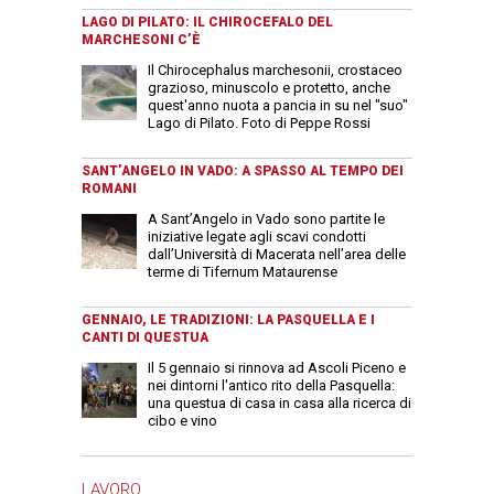
LAGO DI PILATO: IL CHIROCEFALO DEL
MARCHESONI C’È
Il Chirocephalus marchesonii, crostaceo
grazioso, minuscolo e protetto, anche
quest'anno nuota a pancia in su nel "suo"
Lago di Pilato. Foto di Peppe Rossi
SANT’ANGELO IN VADO: A SPASSO AL TEMPO DEI
ROMANI
A Sant’Angelo in Vado sono partite le
iniziative legate agli scavi condotti
dall’Università di Macerata nell’area delle
terme di Tifernum Mataurense
GENNAIO, LE TRADIZIONI: LA PASQUELLA E I
CANTI DI QUESTUA
Il 5 gennaio si rinnova ad Ascoli Piceno e
nei dintorni l'antico rito della Pasquella:
una questua di casa in casa alla ricerca di
cibo e vino
LAVORO