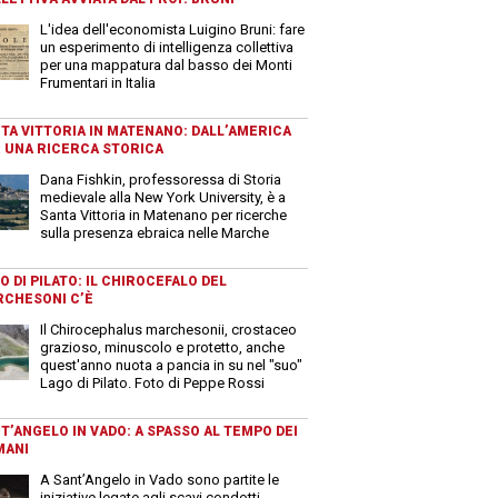
L'idea dell'economista Luigino Bruni: fare
un esperimento di intelligenza collettiva
per una mappatura dal basso dei Monti
Frumentari in Italia
TA VITTORIA IN MATENANO: DALL’AMERICA
 UNA RICERCA STORICA
Dana Fishkin, professoressa di Storia
medievale alla New York University, è a
Santa Vittoria in Matenano per ricerche
sulla presenza ebraica nelle Marche
O DI PILATO: IL CHIROCEFALO DEL
CHESONI C’È
Il Chirocephalus marchesonii, crostaceo
grazioso, minuscolo e protetto, anche
quest'anno nuota a pancia in su nel "suo"
Lago di Pilato. Foto di Peppe Rossi
T’ANGELO IN VADO: A SPASSO AL TEMPO DEI
MANI
A Sant’Angelo in Vado sono partite le
iniziative legate agli scavi condotti