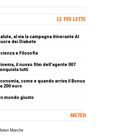
ner Slice
LE PIÙ LETTE
oli più letti
alute, al via la campagna itinerante Al
uore dei Diabete
cienza e Filosofia
inema, il nuovo film dell’agente 007
onquista tutti
conomia, come e quando arriva il Bonus
a 200 euro
n mondo giusto
METEO
a meteorologica delle Marche