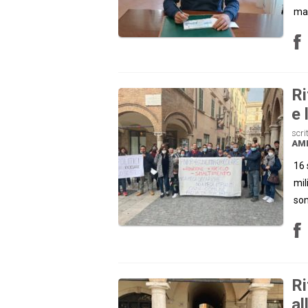
mas
Ri
e 
scri
AM
16 
mil
son
Ri
al