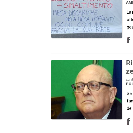
AM
La 
ott
ges
Ri
ze
scri
POL
Se 
fan
dei 