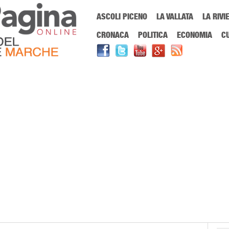
Menu Principale
ASCOLI PICENO
LA VALLATA
LA RIVI
Sei in:
PrimaPaginaOnline.it
Home
»
vasca zero
CRONACA
POLITICA
ECONOMIA
C