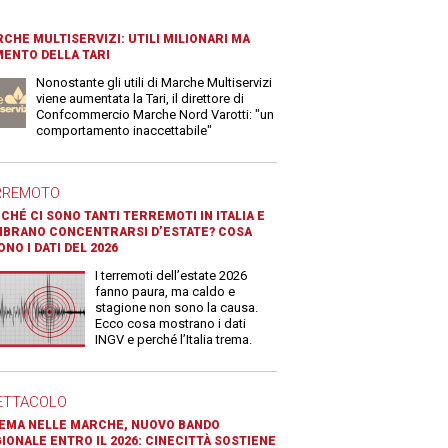
CHE MULTISERVIZI: UTILI MILIONARI MA
ENTO DELLA TARI
Nonostante gli utili di Marche Multiservizi
viene aumentata la Tari, il direttore di
Confcommercio Marche Nord Varotti: "un
comportamento inaccettabile"
RREMOTO
CHÉ CI SONO TANTI TERREMOTI IN ITALIA E
BRANO CONCENTRARSI D’ESTATE? COSA
ONO I DATI DEL 2026
I terremoti dell’estate 2026
fanno paura, ma caldo e
stagione non sono la causa.
Ecco cosa mostrano i dati
INGV e perché l’Italia trema.
ETTACOLO
EMA NELLE MARCHE, NUOVO BANDO
IONALE ENTRO IL 2026: CINECITTÀ SOSTIENE