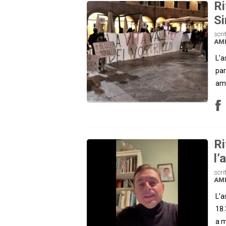
Ri
Si
scri
AM
L'a
par
amb
Ri
l’
scri
AM
L'a
18.
a m