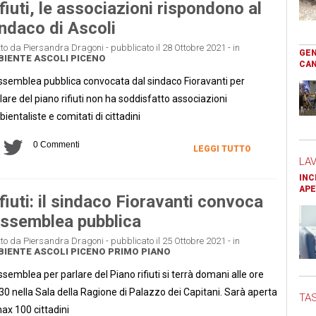
fiuti, le associazioni rispondono al
ndaco di Ascoli
tto da Piersandra Dragoni - pubblicato il 28 Ottobre 2021 - in
GEN
BIENTE
ASCOLI PICENO
CAN
ssemblea pubblica convocata dal sindaco Fioravanti per
lare del piano rifiuti non ha soddisfatto associazioni
ientaliste e comitati di cittadini
0 Commenti
LEGGI TUTTO
LA
INC
APE
fiuti: il sindaco Fioravanti convoca
assemblea pubblica
tto da Piersandra Dragoni - pubblicato il 25 Ottobre 2021 - in
BIENTE
ASCOLI PICENO
PRIMO PIANO
ssemblea per parlare del Piano rifiuti si terrà domani alle ore
30 nella Sala della Ragione di Palazzo dei Capitani. Sarà aperta
TAS
ax 100 cittadini