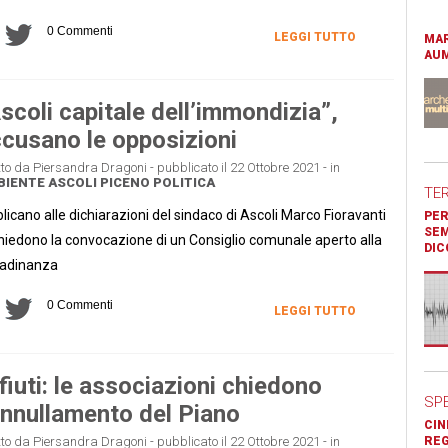
0 Commenti
LEGGI TUTTO
MAR
AUM
scoli capitale dell’immondizia”,
cusano le opposizioni
tto da Piersandra Dragoni - pubblicato il 22 Ottobre 2021 - in
BIENTE
ASCOLI PICENO
POLITICA
TE
licano alle dichiarazioni del sindaco di Ascoli Marco Fioravanti
PER
SEM
hiedono la convocazione di un Consiglio comunale aperto alla
DIC
tadinanza
0 Commenti
LEGGI TUTTO
fiuti: le associazioni chiedono
SP
annullamento del Piano
CIN
tto da Piersandra Dragoni - pubblicato il 22 Ottobre 2021 - in
REG