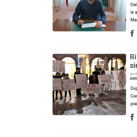
Dal
le 
Mar
Ri
si
scri
AM
Dop
Cas
pia