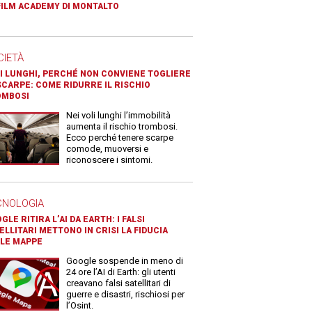
FILM ACADEMY DI MONTALTO
CIETÀ
I LUNGHI, PERCHÉ NON CONVIENE TOGLIERE
SCARPE: COME RIDURRE IL RISCHIO
OMBOSI
Nei voli lunghi l’immobilità
aumenta il rischio trombosi.
Ecco perché tenere scarpe
comode, muoversi e
riconoscere i sintomi.
CNOLOGIA
GLE RITIRA L’AI DA EARTH: I FALSI
ELLITARI METTONO IN CRISI LA FIDUCIA
LE MAPPE
Google sospende in meno di
24 ore l’AI di Earth: gli utenti
creavano falsi satellitari di
guerre e disastri, rischiosi per
l’Osint.