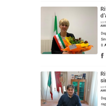
Ri
d’
scri
AM
Dop
Sin
0. 
Ri
si
scri
AM
Dop
ris