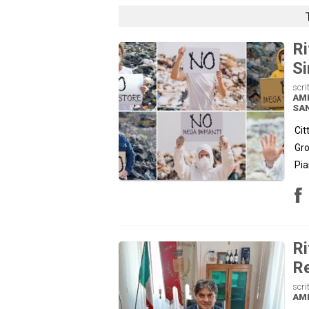
Ri
Si
scri
AM
SA
Cit
Gro
Pia
Ri
Re
scri
AM