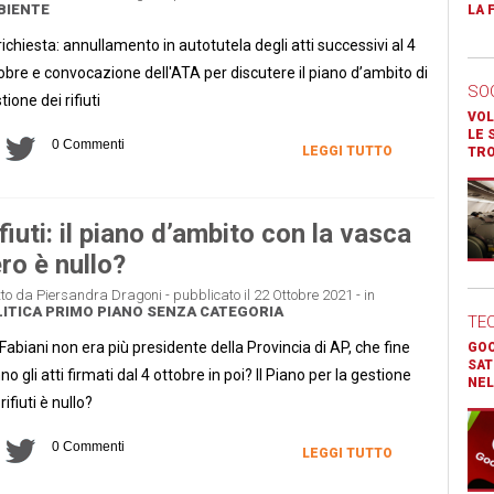
BIENTE
LA 
richiesta: annullamento in autotutela degli atti successivi al 4
obre e convocazione dell'ATA per discutere il piano d’ambito di
SO
tione dei rifiuti
VOL
LE 
0 Commenti
LEGGI TUTTO
TR
fiuti: il piano d’ambito con la vasca
ro è nullo?
tto da Piersandra Dragoni - pubblicato il 22 Ottobre 2021 - in
ITICA
PRIMO PIANO
SENZA CATEGORIA
TE
Fabiani non era più presidente della Provincia di AP, che fine
GOO
SAT
no gli atti firmati dal 4 ottobre in poi? Il Piano per la gestione
NEL
rifiuti è nullo?
0 Commenti
LEGGI TUTTO