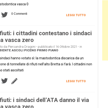
Ban
todontica vasca 0
0 Commenti
LEGGI TUTTO
fiuti: i cittadini contestano i sindaci
la vasca zero
tto da Piersandra Dragoni - pubblicato il 16 Ottobre 2021 - in
BIENTE
ASCOLI PICENO
PRIMO PIANO
sindaci hanno votato sì: la mastodontica discarica da un
ione di tonnellate di rifiuti nell’alto Bretta si farà. I cittadini non
o stati ascoltati
LEGGI TUTTO
fiuti: i sindaci dell’ATA danno il via
la vasca zero