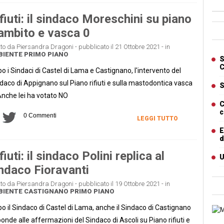
fiuti: il sindaco Moreschini su piano
Ban
ambito e vasca 0
tto da Piersandra Dragoni - pubblicato il 21 Ottobre 2021 - in
Artic
BIENTE
PRIMO PIANO
S
C
o i Sindaci di Castel di Lama e Castignano, l'intervento del
daco di Appignano sul Piano rifiuti e sulla mastodontica vasca
S
Anche lei ha votato NO
C
c
0 Commenti
LEGGI TUTTO
E
d
fiuti: il sindaco Polini replica al
U
ndaco Fioravanti
tto da Piersandra Dragoni - pubblicato il 19 Ottobre 2021 - in
BIENTE
CASTIGNANO
PRIMO PIANO
o il Sindaco di Castel di Lama, anche il Sindaco di Castignano
Cart
ponde alle affermazioni del Sindaco di Ascoli su Piano rifiuti e