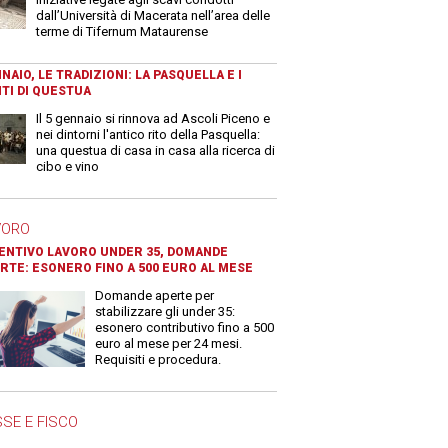
dall’Università di Macerata nell’area delle
terme di Tifernum Mataurense
NAIO, LE TRADIZIONI: LA PASQUELLA E I
TI DI QUESTUA
Il 5 gennaio si rinnova ad Ascoli Piceno e
nei dintorni l'antico rito della Pasquella:
una questua di casa in casa alla ricerca di
cibo e vino
VORO
ENTIVO LAVORO UNDER 35, DOMANDE
RTE: ESONERO FINO A 500 EURO AL MESE
Domande aperte per
stabilizzare gli under 35:
esonero contributivo fino a 500
euro al mese per 24 mesi.
Requisiti e procedura.
SE E FISCO