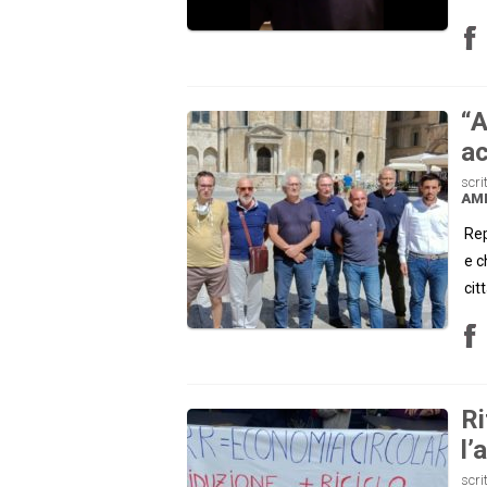
“A
ac
scri
AM
Rep
e c
cit
Ri
l’
scri