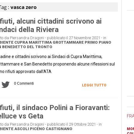
Tag :
vasca zero
fiuti, alcuni cittadini scrivono ai
ndaci della Riviera
tto da Piersandra Dragoni - pubblicato il 27 Novembre 2021 - in
BIENTE
CUPRA MARITTIMA
GROTTAMMARE
PRIMO PIANO
N BENEDETTO DEL TRONTO
tadine e cittadini scrivono ai Sindaci di Cupra Marittima,
ttammare e San Benedetto proponendo alcune riflessioni sul
no rifiuti approvato dall'ATA
0 Commenti
LEGGI TUTTO
Ban
fiuti, il sindaco Polini a Fioravanti:
lluce vs Geta
FR
tto da Piersandra Dragoni - pubblicato il 29 Ottobre 2021 - in
BIENTE
ASCOLI PICENO
CASTIGNANO
MON
COL