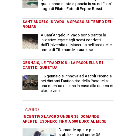
quest'anno nuota a pancia in su nel "suo"
Lago di Pilato. Foto di Peppe Rossi
SANT’ANGELO IN VADO: A SPASSO AL TEMPO DEI
ROMANI
A Sant’Angelo in Vado sono partite le
iniziative legate agli scavi condotti
dall’Università di Macerata nell’area delle
terme di Tifernum Mataurense
GENNAIO, LE TRADIZIONI: LA PASQUELLA E I
CANTI DI QUESTUA
Il 5 gennaio si rinnova ad Ascoli Piceno e
nei dintorni l'antico rito della Pasquella:
una questua di casa in casa alla ricerca di
cibo e vino
LAVORO
INCENTIVO LAVORO UNDER 35, DOMANDE
APERTE: ESONERO FINO A 500 EURO AL MESE
Domande aperte per
stabilizzare gli under 35: