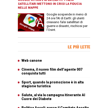
SATELLITARI METTONO IN CRISI LA FIDUCIA
NELLE MAPPE
Google sospende in meno di
24 ore l’AI di Earth: gli utenti
creavano falsi satellitari di
guerre e disastri, rischiosi per
l’Osint.
Banner Slice
LE PIÙ LETTE
Articoli più letti
Web canone
Cinema, il nuovo film dell’agente 007
conquista tutti
Sport, quando la promozione è in alta
stagione turistica
Salute, al via la campagna itinerante Al
Cuore dei Diabete
Politica Ascoli: nasce il Comitato Ascolto