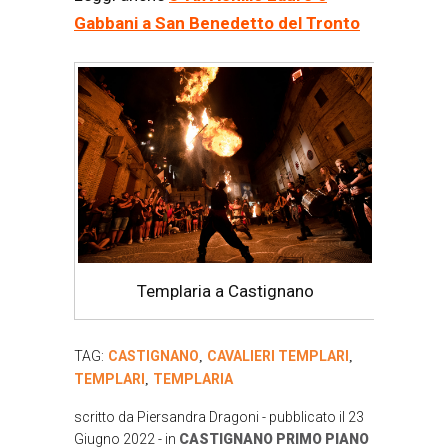
Gabbani a San Benedetto del Tronto
Templaria a Castignano
TAG:
CASTIGNANO
CAVALIERI TEMPLARI
,
,
TEMPLARI
TEMPLARIA
,
scritto da
Piersandra Dragoni
- pubblicato il
23
Giugno 2022
- in
CASTIGNANO
PRIMO PIANO