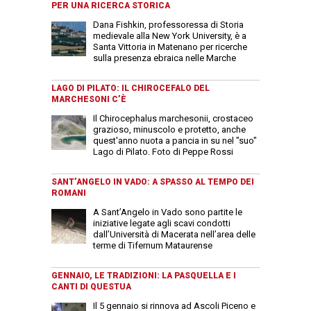
PER UNA RICERCA STORICA
Dana Fishkin, professoressa di Storia
medievale alla New York University, è a
Santa Vittoria in Matenano per ricerche
sulla presenza ebraica nelle Marche
LAGO DI PILATO: IL CHIROCEFALO DEL
MARCHESONI C’È
Il Chirocephalus marchesonii, crostaceo
grazioso, minuscolo e protetto, anche
quest'anno nuota a pancia in su nel "suo"
Lago di Pilato. Foto di Peppe Rossi
SANT’ANGELO IN VADO: A SPASSO AL TEMPO DEI
ROMANI
A Sant’Angelo in Vado sono partite le
iniziative legate agli scavi condotti
dall’Università di Macerata nell’area delle
terme di Tifernum Mataurense
GENNAIO, LE TRADIZIONI: LA PASQUELLA E I
CANTI DI QUESTUA
Il 5 gennaio si rinnova ad Ascoli Piceno e