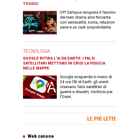
TOSSICI
Off Campus recupera il fascino
dei teen drama anni Novanta
con sensualità, ironia, relazioni
sane e un cast sorprendente.
TECNOLOGIA
GOOGLE RITIRA L’AI DA EARTH: I FALSI
SATELLITARI METTONO IN CRISI LA FIDUCIA
NELLE MAPPE
Google sospende in meno di
24 ore l’AI di Earth: gli utenti
creavano falsi satellitari di
guerre e disastri, rischiosi per
l’Osint.
Banner Slice
LE PIÙ LETTE
Articoli più letti
Web canone