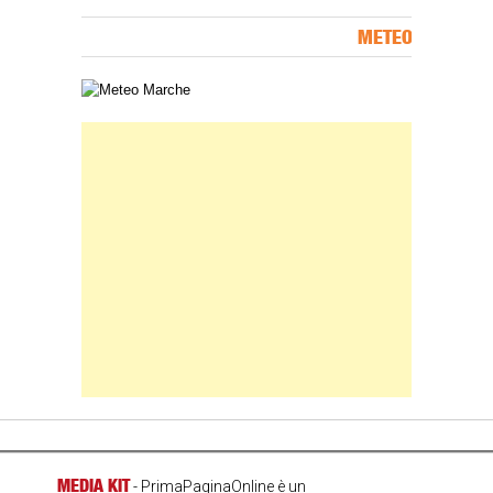
METEO
Carta meteorologica delle Marche
Banner Slice
MEDIA KIT
- PrimaPaginaOnline è un