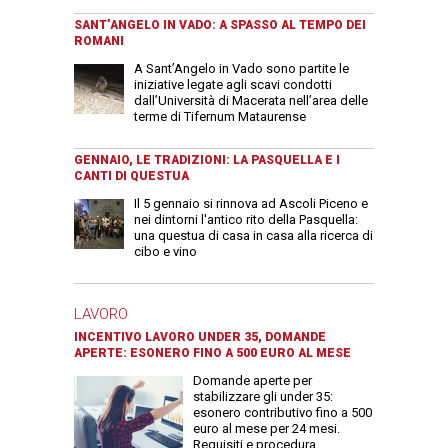
SANT’ANGELO IN VADO: A SPASSO AL TEMPO DEI
ROMANI
A Sant’Angelo in Vado sono partite le
iniziative legate agli scavi condotti
dall’Università di Macerata nell’area delle
terme di Tifernum Mataurense
GENNAIO, LE TRADIZIONI: LA PASQUELLA E I
CANTI DI QUESTUA
Il 5 gennaio si rinnova ad Ascoli Piceno e
nei dintorni l'antico rito della Pasquella:
una questua di casa in casa alla ricerca di
cibo e vino
LAVORO
INCENTIVO LAVORO UNDER 35, DOMANDE
APERTE: ESONERO FINO A 500 EURO AL MESE
Domande aperte per
stabilizzare gli under 35:
esonero contributivo fino a 500
euro al mese per 24 mesi.
Requisiti e procedura.