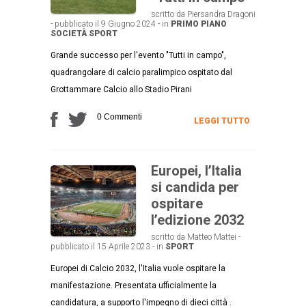
scritto da Piersandra Dragoni
- pubblicato il 9 Giugno 2024 - in
PRIMO PIANO
SOCIETÀ
SPORT
Grande successo per l'evento "Tutti in campo",
quadrangolare di calcio paralimpico ospitato dal
Grottammare Calcio allo Stadio Pirani
0 Commenti
LEGGI TUTTO
Europei, l’Italia
si candida per
ospitare
l’edizione 2032
scritto da Matteo Mattei -
pubblicato il 15 Aprile 2023 - in
SPORT
Europei di Calcio 2032, l'Italia vuole ospitare la
manifestazione. Presentata ufficialmente la
candidatura, a supporto l'impegno di dieci città .