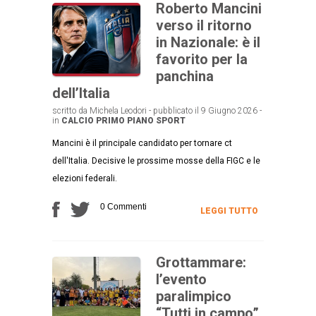
Roberto Mancini
verso il ritorno
in Nazionale: è il
favorito per la
panchina
dell’Italia
scritto da Michela Leodori - pubblicato il 9 Giugno 2026 -
in
CALCIO
PRIMO PIANO
SPORT
Mancini è il principale candidato per tornare ct
dell'Italia. Decisive le prossime mosse della FIGC e le
elezioni federali.
0 Commenti
LEGGI TUTTO
Grottammare:
l’evento
paralimpico
“Tutti in campo”