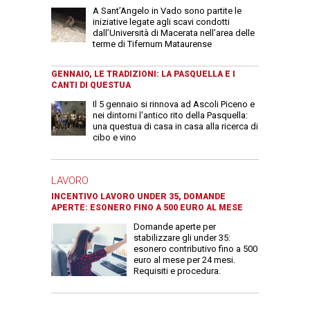
A Sant’Angelo in Vado sono partite le
iniziative legate agli scavi condotti
dall’Università di Macerata nell’area delle
terme di Tifernum Mataurense
GENNAIO, LE TRADIZIONI: LA PASQUELLA E I
CANTI DI QUESTUA
Il 5 gennaio si rinnova ad Ascoli Piceno e
nei dintorni l'antico rito della Pasquella:
una questua di casa in casa alla ricerca di
cibo e vino
LAVORO
INCENTIVO LAVORO UNDER 35, DOMANDE
APERTE: ESONERO FINO A 500 EURO AL MESE
Domande aperte per
stabilizzare gli under 35:
esonero contributivo fino a 500
euro al mese per 24 mesi.
Requisiti e procedura.