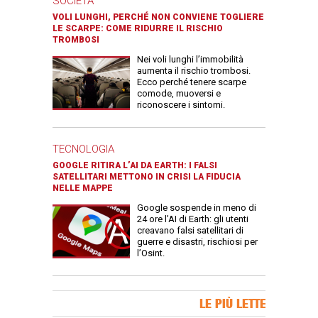
SOCIETÀ
VOLI LUNGHI, PERCHÉ NON CONVIENE TOGLIERE
LE SCARPE: COME RIDURRE IL RISCHIO
TROMBOSI
Nei voli lunghi l’immobilità
aumenta il rischio trombosi.
Ecco perché tenere scarpe
comode, muoversi e
riconoscere i sintomi.
TECNOLOGIA
GOOGLE RITIRA L’AI DA EARTH: I FALSI
SATELLITARI METTONO IN CRISI LA FIDUCIA
NELLE MAPPE
Google sospende in meno di
24 ore l’AI di Earth: gli utenti
creavano falsi satellitari di
guerre e disastri, rischiosi per
l’Osint.
Banner Slice
LE PIÙ LETTE