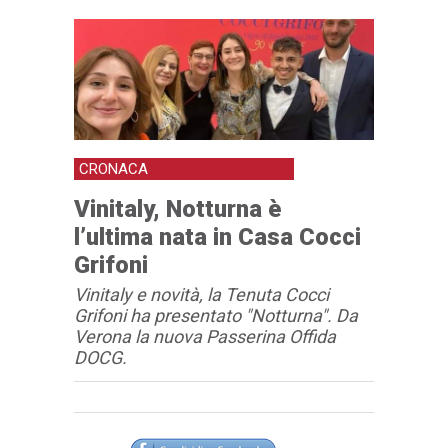
CRONACA
Vinitaly, Notturna è
l’ultima nata in Casa Cocci
Grifoni
Vinitaly e novità, la Tenuta Cocci
Grifoni ha presentato "Notturna". Da
Verona la nuova Passerina Offida
DOCG.
Articolo
Testo articolo principale