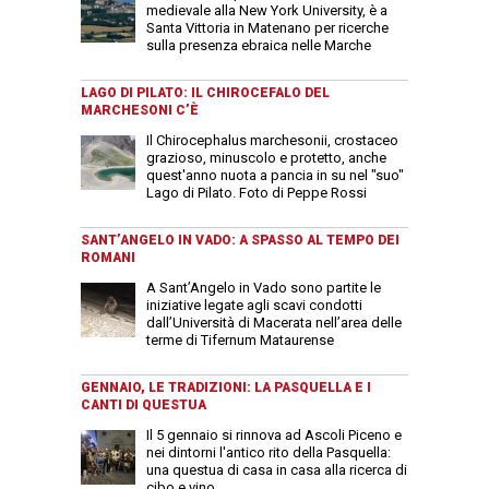
medievale alla New York University, è a
Santa Vittoria in Matenano per ricerche
sulla presenza ebraica nelle Marche
LAGO DI PILATO: IL CHIROCEFALO DEL
MARCHESONI C’È
Il Chirocephalus marchesonii, crostaceo
grazioso, minuscolo e protetto, anche
quest'anno nuota a pancia in su nel "suo"
Lago di Pilato. Foto di Peppe Rossi
SANT’ANGELO IN VADO: A SPASSO AL TEMPO DEI
ROMANI
A Sant’Angelo in Vado sono partite le
iniziative legate agli scavi condotti
dall’Università di Macerata nell’area delle
terme di Tifernum Mataurense
GENNAIO, LE TRADIZIONI: LA PASQUELLA E I
CANTI DI QUESTUA
Il 5 gennaio si rinnova ad Ascoli Piceno e
nei dintorni l'antico rito della Pasquella:
una questua di casa in casa alla ricerca di
cibo e vino