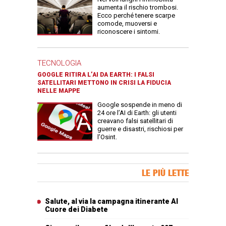
aumenta il rischio trombosi.
Ecco perché tenere scarpe
comode, muoversi e
riconoscere i sintomi.
TECNOLOGIA
GOOGLE RITIRA L’AI DA EARTH: I FALSI
SATELLITARI METTONO IN CRISI LA FIDUCIA
NELLE MAPPE
Google sospende in meno di
24 ore l’AI di Earth: gli utenti
creavano falsi satellitari di
guerre e disastri, rischiosi per
l’Osint.
Banner Slice
LE PIÙ LETTE
Articoli più letti
Salute, al via la campagna itinerante Al
Cuore dei Diabete