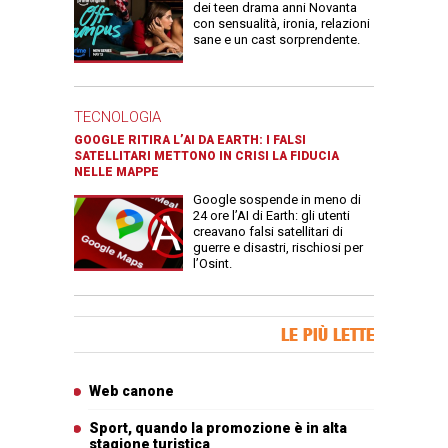
dei teen drama anni Novanta
con sensualità, ironia, relazioni
sane e un cast sorprendente.
TECNOLOGIA
GOOGLE RITIRA L’AI DA EARTH: I FALSI
SATELLITARI METTONO IN CRISI LA FIDUCIA
NELLE MAPPE
Google sospende in meno di
24 ore l’AI di Earth: gli utenti
creavano falsi satellitari di
guerre e disastri, rischiosi per
l’Osint.
Banner Slice
LE PIÙ LETTE
Articoli più letti
Web canone
Sport, quando la promozione è in alta
stagione turistica