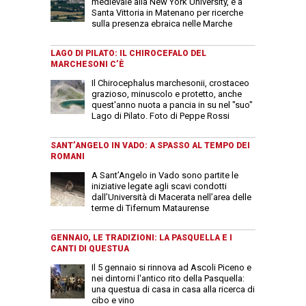
medievale alla New York University, è a
Santa Vittoria in Matenano per ricerche
sulla presenza ebraica nelle Marche
LAGO DI PILATO: IL CHIROCEFALO DEL
MARCHESONI C’È
Il Chirocephalus marchesonii, crostaceo
grazioso, minuscolo e protetto, anche
quest'anno nuota a pancia in su nel "suo"
Lago di Pilato. Foto di Peppe Rossi
SANT’ANGELO IN VADO: A SPASSO AL TEMPO DEI
ROMANI
A Sant’Angelo in Vado sono partite le
iniziative legate agli scavi condotti
dall’Università di Macerata nell’area delle
terme di Tifernum Mataurense
GENNAIO, LE TRADIZIONI: LA PASQUELLA E I
CANTI DI QUESTUA
Il 5 gennaio si rinnova ad Ascoli Piceno e
nei dintorni l'antico rito della Pasquella:
una questua di casa in casa alla ricerca di
cibo e vino