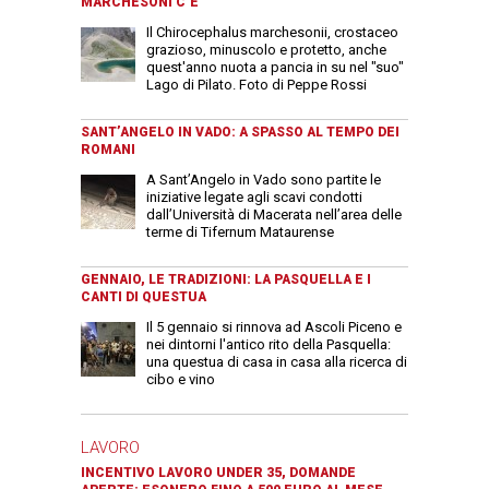
MARCHESONI C’È
Il Chirocephalus marchesonii, crostaceo
grazioso, minuscolo e protetto, anche
quest'anno nuota a pancia in su nel "suo"
Lago di Pilato. Foto di Peppe Rossi
SANT’ANGELO IN VADO: A SPASSO AL TEMPO DEI
ROMANI
A Sant’Angelo in Vado sono partite le
iniziative legate agli scavi condotti
dall’Università di Macerata nell’area delle
terme di Tifernum Mataurense
GENNAIO, LE TRADIZIONI: LA PASQUELLA E I
CANTI DI QUESTUA
Il 5 gennaio si rinnova ad Ascoli Piceno e
nei dintorni l'antico rito della Pasquella:
una questua di casa in casa alla ricerca di
cibo e vino
LAVORO
INCENTIVO LAVORO UNDER 35, DOMANDE