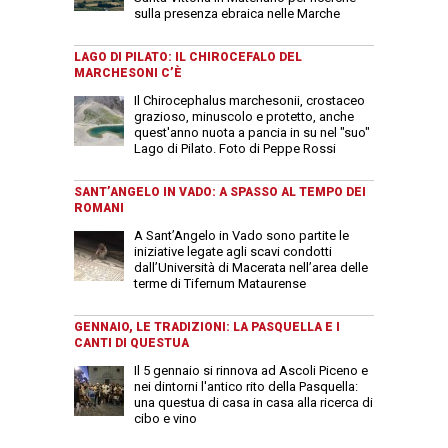
sulla presenza ebraica nelle Marche
LAGO DI PILATO: IL CHIROCEFALO DEL
MARCHESONI C’È
Il Chirocephalus marchesonii, crostaceo
grazioso, minuscolo e protetto, anche
quest'anno nuota a pancia in su nel "suo"
Lago di Pilato. Foto di Peppe Rossi
SANT’ANGELO IN VADO: A SPASSO AL TEMPO DEI
ROMANI
A Sant’Angelo in Vado sono partite le
iniziative legate agli scavi condotti
dall’Università di Macerata nell’area delle
terme di Tifernum Mataurense
GENNAIO, LE TRADIZIONI: LA PASQUELLA E I
CANTI DI QUESTUA
Il 5 gennaio si rinnova ad Ascoli Piceno e
nei dintorni l'antico rito della Pasquella:
una questua di casa in casa alla ricerca di
cibo e vino