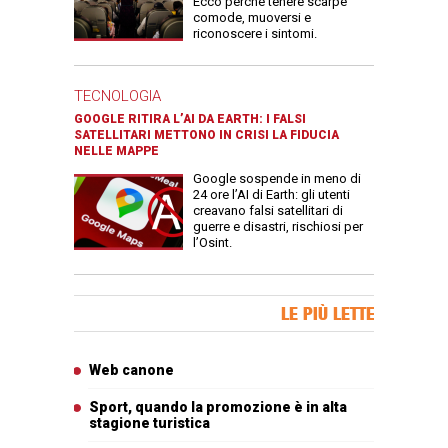
Ecco perché tenere scarpe
comode, muoversi e
riconoscere i sintomi.
TECNOLOGIA
GOOGLE RITIRA L’AI DA EARTH: I FALSI
SATELLITARI METTONO IN CRISI LA FIDUCIA
NELLE MAPPE
Google sospende in meno di
24 ore l’AI di Earth: gli utenti
creavano falsi satellitari di
guerre e disastri, rischiosi per
l’Osint.
Banner Slice
LE PIÙ LETTE
Articoli più letti
Web canone
Sport, quando la promozione è in alta
stagione turistica