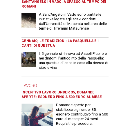
SANT’ANGELO IN VADO: A SPASSO AL TEMPO DEI
ROMANI
A Sant’Angelo in Vado sono partite le
iniziative legate agli scavi condotti
dall’Università di Macerata nell’area delle
terme di Tifernum Mataurense
GENNAIO, LE TRADIZIONI: LA PASQUELLA E I
CANTI DI QUESTUA
Il 5 gennaio si rinnova ad Ascoli Piceno e
nei dintorni l'antico rito della Pasquella:
una questua di casa in casa alla ricerca di
cibo e vino
LAVORO
INCENTIVO LAVORO UNDER 35, DOMANDE
APERTE: ESONERO FINO A 500 EURO AL MESE
Domande aperte per
stabilizzare gli under 35:
esonero contributivo fino a 500
euro al mese per 24 mesi.
Requisiti e procedura.