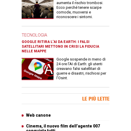
aumenta il rischio trombosi.
Ecco perché tenere scarpe
comode, muoversi e
riconoscere i sintomi.
TECNOLOGIA
GOOGLE RITIRA L’AI DA EARTH: I FALSI
SATELLITARI METTONO IN CRISI LA FIDUCIA
NELLE MAPPE
Google sospende in meno di
24 ore l’AI di Earth: gli utenti
creavano falsi satellitari di
guerre e disastri, rischiosi per
l’Osint.
Banner Slice
LE PIÙ LETTE
Articoli più letti
Web canone
Cinema, il nuovo film dell’agente 007
conquista tutti