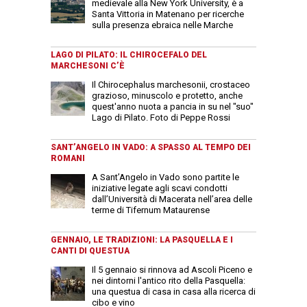
medievale alla New York University, è a
Santa Vittoria in Matenano per ricerche
sulla presenza ebraica nelle Marche
LAGO DI PILATO: IL CHIROCEFALO DEL
MARCHESONI C’È
Il Chirocephalus marchesonii, crostaceo
grazioso, minuscolo e protetto, anche
quest'anno nuota a pancia in su nel "suo"
Lago di Pilato. Foto di Peppe Rossi
SANT’ANGELO IN VADO: A SPASSO AL TEMPO DEI
ROMANI
A Sant’Angelo in Vado sono partite le
iniziative legate agli scavi condotti
dall’Università di Macerata nell’area delle
terme di Tifernum Mataurense
GENNAIO, LE TRADIZIONI: LA PASQUELLA E I
CANTI DI QUESTUA
Il 5 gennaio si rinnova ad Ascoli Piceno e
nei dintorni l'antico rito della Pasquella:
una questua di casa in casa alla ricerca di
cibo e vino