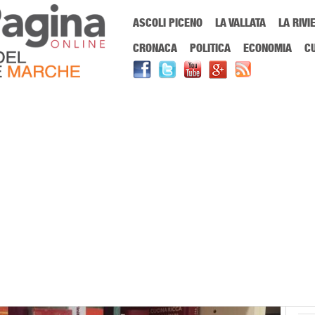
Menu Principale
ASCOLI PICENO
LA VALLATA
LA RIVI
Sei in:
PrimaPaginaOnline.it
Home
»
agricoltura
»
Coldiretti Marche: “G
CRONACA
POLITICA
ECONOMIA
C