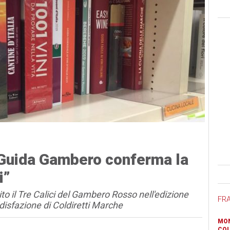
“Guida Gambero conferma la
Ban
i”
o il Tre Calici del Gambero Rosso nell'edizione
FR
ddisfazione di Coldiretti Marche
MON
COL