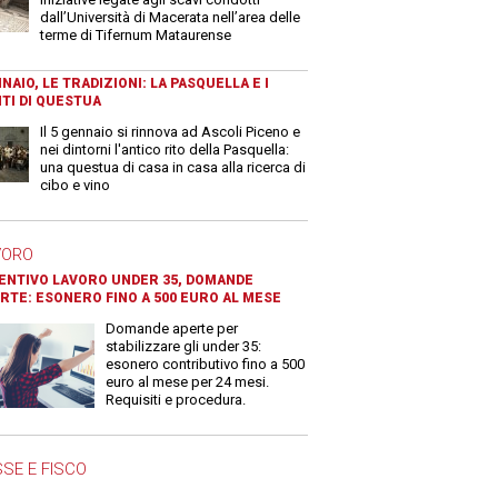
dall’Università di Macerata nell’area delle
terme di Tifernum Mataurense
NAIO, LE TRADIZIONI: LA PASQUELLA E I
TI DI QUESTUA
Il 5 gennaio si rinnova ad Ascoli Piceno e
nei dintorni l'antico rito della Pasquella:
una questua di casa in casa alla ricerca di
cibo e vino
VORO
ENTIVO LAVORO UNDER 35, DOMANDE
RTE: ESONERO FINO A 500 EURO AL MESE
Domande aperte per
stabilizzare gli under 35:
esonero contributivo fino a 500
euro al mese per 24 mesi.
Requisiti e procedura.
SE E FISCO