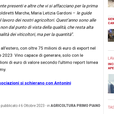
e presenti e altre che vi si affacciano per la prima
diretti Marche, Maria Letizia Gardoni –
le guide
GEN
l lavoro dei nostri agricoltori. Quest’anno sono alle
CAN
non dal punto di vista della qualità, che resta alta
ità dei viticoltori, ma per la quantità”.
ll’estero, con oltre 75 milioni di euro di export nel
e 2023 Vino capace di generare, solo con le
LA
ioni di euro di valore secondo l’ultimo report Ismea
INC
APE
omy.
ociazioni si schierano con Antonini
 pubblicato il
6 Ottobre 2023
- in
AGRICOLTURA
PRIMO PIANO
TAS