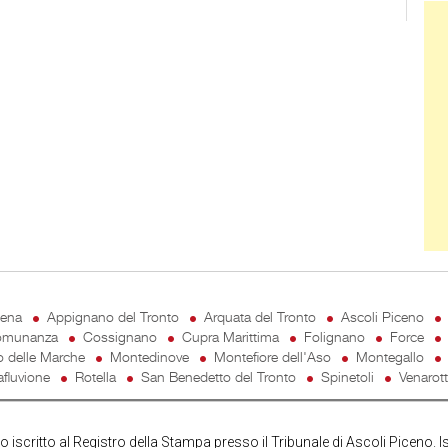
Ban
cena
Appignano del Tronto
Arquata del Tronto
Ascoli Piceno
munanza
Cossignano
Cupra Marittima
Folignano
Force
o delle Marche
Montedinove
Montefiore dell'Aso
Montegallo
fluvione
Rotella
San Benedetto del Tronto
Spinetoli
Venarot
iscritto al Registro della Stampa presso il Tribunale di Ascoli Piceno. I