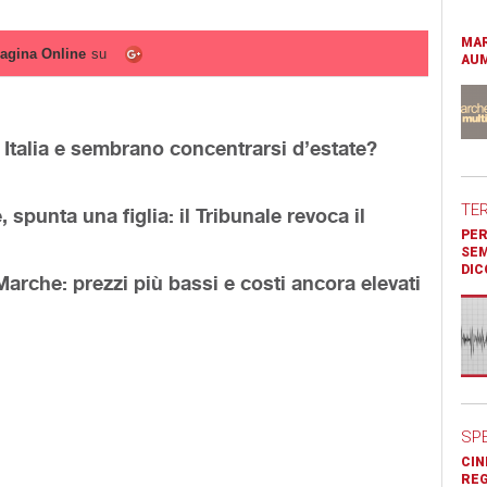
MAR
agina Online
su
AUM
n Italia e sembrano concentrarsi d’estate?
TE
, spunta una figlia: il Tribunale revoca il
PER
SEM
DIC
Marche: prezzi più bassi e costi ancora elevati
SP
CIN
REG