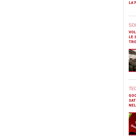
LA 
SO
VOL
LE 
TR
TE
GOO
SAT
NEL