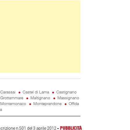
ner Slice
Carassai
Castel di Lama
Castignano
Grottammare
Maltignano
Massignano
Montemonaco
Monteprandone
Offida
ta
-
PUBBLICITÀ
scrizione n.501 del 3 aprile 2012