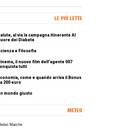
ner Slice
LE PIÙ LETTE
oli più letti
alute, al via la campagna itinerante Al
uore dei Diabete
cienza e Filosofia
inema, il nuovo film dell’agente 007
onquista tutti
conomia, come e quando arriva il Bonus
a 200 euro
n mondo giusto
METEO
a meteorologica delle Marche