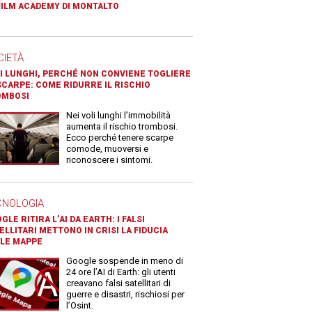
FILM ACADEMY DI MONTALTO
CIETÀ
I LUNGHI, PERCHÉ NON CONVIENE TOGLIERE
SCARPE: COME RIDURRE IL RISCHIO
OMBOSI
Nei voli lunghi l’immobilità
aumenta il rischio trombosi.
Ecco perché tenere scarpe
comode, muoversi e
riconoscere i sintomi.
CNOLOGIA
GLE RITIRA L’AI DA EARTH: I FALSI
ELLITARI METTONO IN CRISI LA FIDUCIA
LE MAPPE
Google sospende in meno di
24 ore l’AI di Earth: gli utenti
creavano falsi satellitari di
guerre e disastri, rischiosi per
l’Osint.