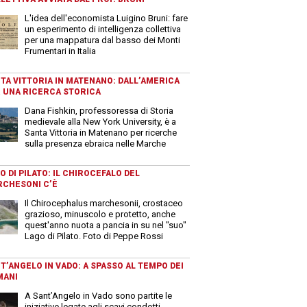
L'idea dell'economista Luigino Bruni: fare
un esperimento di intelligenza collettiva
per una mappatura dal basso dei Monti
Frumentari in Italia
TA VITTORIA IN MATENANO: DALL’AMERICA
 UNA RICERCA STORICA
Dana Fishkin, professoressa di Storia
medievale alla New York University, è a
Santa Vittoria in Matenano per ricerche
sulla presenza ebraica nelle Marche
O DI PILATO: IL CHIROCEFALO DEL
CHESONI C’È
Il Chirocephalus marchesonii, crostaceo
grazioso, minuscolo e protetto, anche
quest'anno nuota a pancia in su nel "suo"
Lago di Pilato. Foto di Peppe Rossi
T’ANGELO IN VADO: A SPASSO AL TEMPO DEI
MANI
A Sant’Angelo in Vado sono partite le
iniziative legate agli scavi condotti