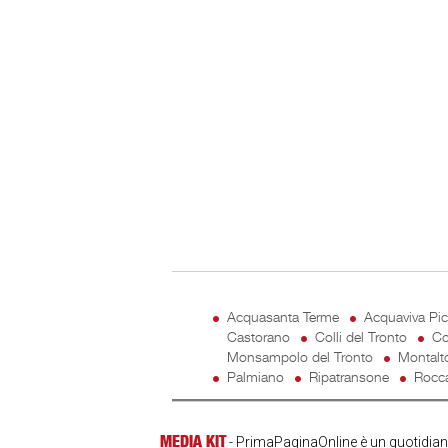
Acquasanta Terme
Acquaviva Pi
Castorano
Colli del Tronto
Co
Monsampolo del Tronto
Montalt
Palmiano
Ripatransone
Rocca
MEDIA KIT
- PrimaPaginaOnline è un quotidiano 