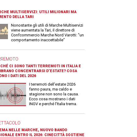
CHE MULTISERVIZI: UTILI MILIONARI MA
ENTO DELLA TARI
Nonostante gli utili di Marche Multiservizi
viene aumentata la Tari, il direttore di
Confcommercio Marche Nord Varotti: "un
comportamento inaccettabile"
RREMOTO
CHÉ CI SONO TANTI TERREMOTI IN ITALIA E
BRANO CONCENTRARSI D’ESTATE? COSA
ONO I DATI DEL 2026
I terremoti dell’estate 2026
fanno paura, ma caldo e
stagione non sono la causa.
Ecco cosa mostrano i dati
INGV e perché l’Italia trema.
ETTACOLO
EMA NELLE MARCHE, NUOVO BANDO
IONALE ENTRO IL 2026: CINECITTÀ SOSTIENE