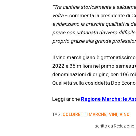
“Tra cantine storicamente e saldament
volta
– commenta la presidente di Col
evidenziano la crescita qualitativa de
prese con un’annata davvero difficile 
proprio grazie alla grande professional
Il vino marchigiano è gettonatissimo a
2022 e 35 milioni nel primo semestr
denominazioni di origine, ben 106 mil
Qualivita sulla cosiddetta Dop Econ
Leggi anche
Regione Marche: le Ass
TAG:
COLDIRETTI MARCHE
VINI
VINO
,
,
scritto da
Redazione
-