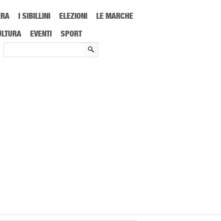
ERA
I SIBILLINI
ELEZIONI
LE MARCHE
uida Gambero conferma la qualità dei nostri vini”
ULTURA
EVENTI
SPORT