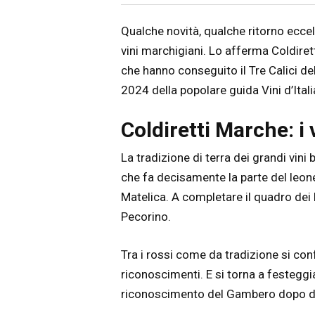
Articolo
Testo articolo principale
Qualche novità, qualche ritorno eccel
vini marchigiani. Lo afferma Coldirett
che hanno conseguito il Tre Calici d
2024 della popolare guida Vini d’Itali
Coldiretti Marche: i v
La tradizione di terra dei grandi vini
che fa decisamente la parte del leone:
Matelica. A completare il quadro dei b
Pecorino.
Tra i rossi come da tradizione si co
riconoscimenti. E si torna a festegg
riconoscimento del Gambero dopo du