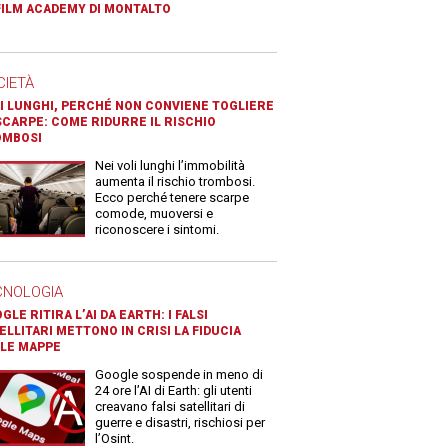
FILM ACADEMY DI MONTALTO
CIETÀ
I LUNGHI, PERCHÉ NON CONVIENE TOGLIERE
SCARPE: COME RIDURRE IL RISCHIO
OMBOSI
Nei voli lunghi l’immobilità
aumenta il rischio trombosi.
Ecco perché tenere scarpe
comode, muoversi e
riconoscere i sintomi.
CNOLOGIA
GLE RITIRA L’AI DA EARTH: I FALSI
ELLITARI METTONO IN CRISI LA FIDUCIA
LE MAPPE
Google sospende in meno di
24 ore l’AI di Earth: gli utenti
creavano falsi satellitari di
guerre e disastri, rischiosi per
l’Osint.