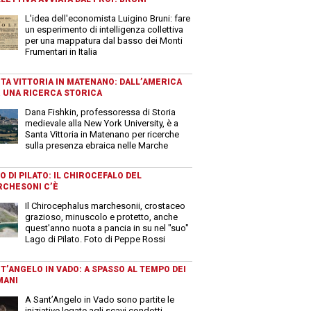
L'idea dell'economista Luigino Bruni: fare
un esperimento di intelligenza collettiva
per una mappatura dal basso dei Monti
Frumentari in Italia
TA VITTORIA IN MATENANO: DALL’AMERICA
 UNA RICERCA STORICA
Dana Fishkin, professoressa di Storia
medievale alla New York University, è a
Santa Vittoria in Matenano per ricerche
sulla presenza ebraica nelle Marche
O DI PILATO: IL CHIROCEFALO DEL
CHESONI C’È
Il Chirocephalus marchesonii, crostaceo
grazioso, minuscolo e protetto, anche
quest'anno nuota a pancia in su nel "suo"
Lago di Pilato. Foto di Peppe Rossi
T’ANGELO IN VADO: A SPASSO AL TEMPO DEI
MANI
A Sant’Angelo in Vado sono partite le
iniziative legate agli scavi condotti