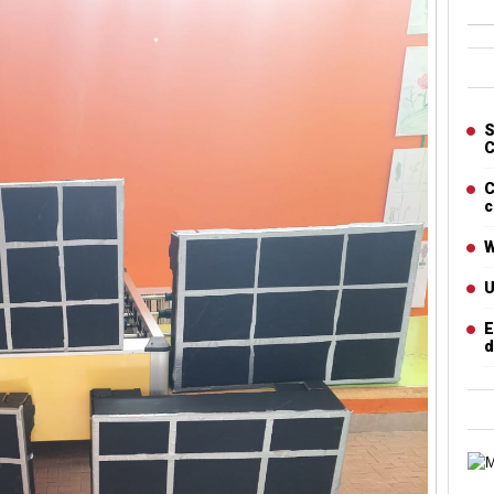
Ban
Artic
S
C
C
c
W
U
E
d
Cart