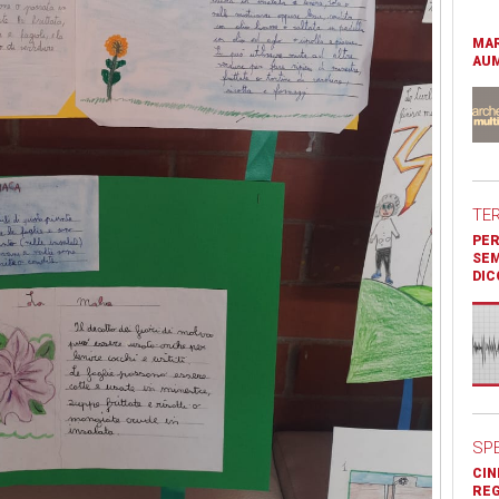
MAR
AUM
TE
PER
SEM
DIC
SP
CIN
REG