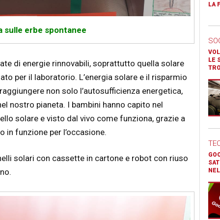
LA 
a sulle erbe spontanee
SO
VOL
LE 
te di energie rinnovabili, soprattutto quella solare
TR
ato per il laboratorio. L’energia solare e il risparmio
raggiungere non solo l’autosufficienza energetica,
el nostro pianeta. I bambini hanno capito nel
llo solare e visto dal vivo come funziona, grazie a
 in funzione per l’occasione.
TE
GOO
elli solari con cassette in cartone e robot con riuso
SAT
ino.
NEL