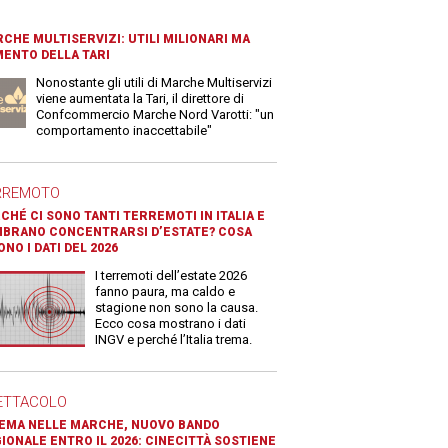
CHE MULTISERVIZI: UTILI MILIONARI MA
ENTO DELLA TARI
Nonostante gli utili di Marche Multiservizi
viene aumentata la Tari, il direttore di
Confcommercio Marche Nord Varotti: "un
comportamento inaccettabile"
RREMOTO
CHÉ CI SONO TANTI TERREMOTI IN ITALIA E
BRANO CONCENTRARSI D’ESTATE? COSA
ONO I DATI DEL 2026
I terremoti dell’estate 2026
fanno paura, ma caldo e
stagione non sono la causa.
Ecco cosa mostrano i dati
INGV e perché l’Italia trema.
ETTACOLO
EMA NELLE MARCHE, NUOVO BANDO
IONALE ENTRO IL 2026: CINECITTÀ SOSTIENE