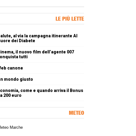
ner Slice
LE PIÙ LETTE
oli più letti
alute, al via la campagna itinerante Al
uore dei Diabete
inema, il nuovo film dell’agente 007
onquista tutti
eb canone
n mondo giusto
conomia, come e quando arriva il Bonus
a 200 euro
METEO
a meteorologica delle Marche