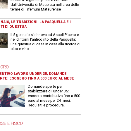
dall’Università di Macerata nell’area delle
terme di Tifernum Mataurense
NAIO, LE TRADIZIONI: LA PASQUELLA E I
TI DI QUESTUA
Il 5 gennaio si rinnova ad Ascoli Piceno e
nei dintorni l'antico rito della Pasquella:
una questua di casa in casa alla ricerca di
cibo e vino
VORO
ENTIVO LAVORO UNDER 35, DOMANDE
RTE: ESONERO FINO A 500 EURO AL MESE
Domande aperte per
stabilizzare gli under 35:
esonero contributivo fino a 500
euro al mese per 24 mesi.
Requisiti e procedura.
SE E FISCO