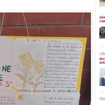
GEN
CAN
LA
INC
APE
TAS