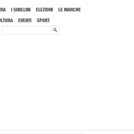
ERA
I SIBILLINI
ELEZIONI
LE MARCHE
: il Cantafavole Gianluca Lalli con i bimbi della Primaria
ULTURA
EVENTI
SPORT