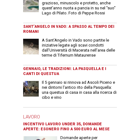
grazioso, minuscolo e protetto, anche
quest'anno nuota a pancia in su nel "suo"
Lago di Pilato. Foto di Peppe Rossi
SANT’ANGELO IN VADO: A SPASSO AL TEMPO DEI
ROMANI
A Sant’Angelo in Vado sono partite le
iniziative legate agli scavi condotti
dall’Università di Macerata nell’area delle
terme di Tifernum Mataurense
GENNAIO, LE TRADIZIONI: LA PASQUELLA E I
CANTI DI QUESTUA
Il 5 gennaio si rinnova ad Ascoli Piceno e
nei dintorni l'antico rito della Pasquella:
una questua di casa in casa alla ricerca di
cibo e vino
LAVORO
INCENTIVO LAVORO UNDER 35, DOMANDE
APERTE: ESONERO FINO A 500 EURO AL MESE
Domande aperte per