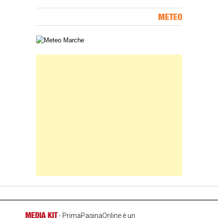
METEO
Carta meteorologica delle Marche
Banner Slice
MEDIA KIT
- PrimaPaginaOnline è un