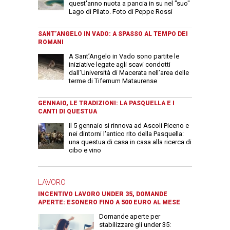
quest'anno nuota a pancia in su nel "suo"
Lago di Pilato. Foto di Peppe Rossi
SANT’ANGELO IN VADO: A SPASSO AL TEMPO DEI
ROMANI
A Sant’Angelo in Vado sono partite le
iniziative legate agli scavi condotti
dall’Università di Macerata nell’area delle
terme di Tifernum Mataurense
GENNAIO, LE TRADIZIONI: LA PASQUELLA E I
CANTI DI QUESTUA
Il 5 gennaio si rinnova ad Ascoli Piceno e
nei dintorni l'antico rito della Pasquella:
una questua di casa in casa alla ricerca di
cibo e vino
LAVORO
INCENTIVO LAVORO UNDER 35, DOMANDE
APERTE: ESONERO FINO A 500 EURO AL MESE
Domande aperte per
stabilizzare gli under 35: