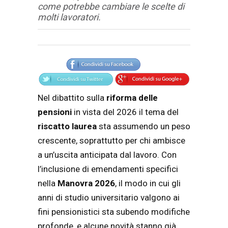
come potrebbe cambiare le scelte di
molti lavoratori.
Articolo
Testo articolo principale
Nel dibattito sulla
riforma delle
pensioni
in vista del 2026 il tema del
riscatto laurea
sta assumendo un peso
crescente, soprattutto per chi ambisce
a un’uscita anticipata dal lavoro. Con
l’inclusione di emendamenti specifici
nella
Manovra 2026
, il modo in cui gli
anni di studio universitario valgono ai
fini pensionistici sta subendo modifiche
profonde, e alcune novità stanno già