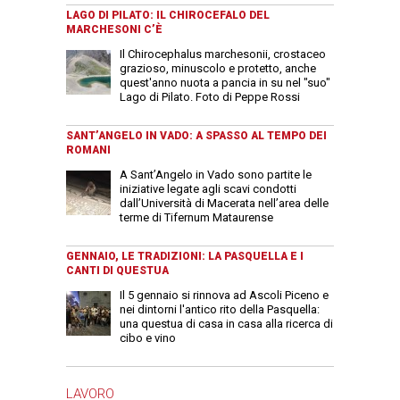
LAGO DI PILATO: IL CHIROCEFALO DEL
MARCHESONI C’È
Il Chirocephalus marchesonii, crostaceo
grazioso, minuscolo e protetto, anche
quest'anno nuota a pancia in su nel "suo"
Lago di Pilato. Foto di Peppe Rossi
SANT’ANGELO IN VADO: A SPASSO AL TEMPO DEI
ROMANI
A Sant’Angelo in Vado sono partite le
iniziative legate agli scavi condotti
dall’Università di Macerata nell’area delle
terme di Tifernum Mataurense
GENNAIO, LE TRADIZIONI: LA PASQUELLA E I
CANTI DI QUESTUA
Il 5 gennaio si rinnova ad Ascoli Piceno e
nei dintorni l'antico rito della Pasquella:
una questua di casa in casa alla ricerca di
cibo e vino
LAVORO