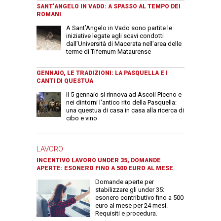
SANT’ANGELO IN VADO: A SPASSO AL TEMPO DEI
ROMANI
A Sant’Angelo in Vado sono partite le
iniziative legate agli scavi condotti
dall’Università di Macerata nell’area delle
terme di Tifernum Mataurense
GENNAIO, LE TRADIZIONI: LA PASQUELLA E I
CANTI DI QUESTUA
Il 5 gennaio si rinnova ad Ascoli Piceno e
nei dintorni l'antico rito della Pasquella:
una questua di casa in casa alla ricerca di
cibo e vino
LAVORO
INCENTIVO LAVORO UNDER 35, DOMANDE
APERTE: ESONERO FINO A 500 EURO AL MESE
Domande aperte per
stabilizzare gli under 35:
esonero contributivo fino a 500
euro al mese per 24 mesi.
Requisiti e procedura.