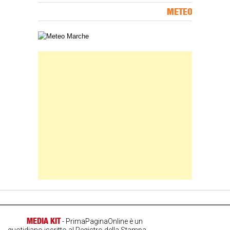
METEO
Carta meteorologica delle Marche
Banner Slice
MEDIA KIT
- PrimaPaginaOnline è un
quotidiano iscritto al Registro della Stampa