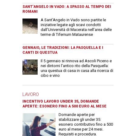
SANT’ANGELO IN VADO: A SPASSO AL TEMPO DEI
ROMANI
A Sant’Angelo in Vado sono partite le
iniziative legate agli scavi condotti
dall’Università di Macerata nell’area delle
terme di Tifernum Mataurense
GENNAIO, LE TRADIZIONI: LA PASQUELLA E I
CANTI DI QUESTUA
Il 5 gennaio si rinnova ad Ascoli Piceno e
nei dintorni l'antico rito della Pasquella:
una questua di casa in casa alla ricerca di
cibo e vino
LAVORO
INCENTIVO LAVORO UNDER 35, DOMANDE
APERTE: ESONERO FINO A 500 EURO AL MESE
Domande aperte per
stabilizzare gli under 35:
esonero contributivo fino a 500
euro al mese per 24 mesi.
Requisiti e procedura.