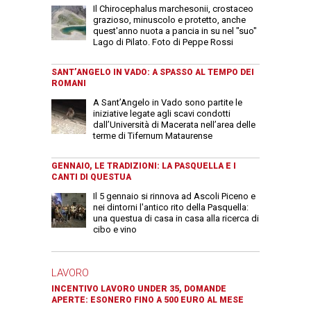
Il Chirocephalus marchesonii, crostaceo
grazioso, minuscolo e protetto, anche
quest'anno nuota a pancia in su nel "suo"
Lago di Pilato. Foto di Peppe Rossi
SANT’ANGELO IN VADO: A SPASSO AL TEMPO DEI
ROMANI
A Sant’Angelo in Vado sono partite le
iniziative legate agli scavi condotti
dall’Università di Macerata nell’area delle
terme di Tifernum Mataurense
GENNAIO, LE TRADIZIONI: LA PASQUELLA E I
CANTI DI QUESTUA
Il 5 gennaio si rinnova ad Ascoli Piceno e
nei dintorni l'antico rito della Pasquella:
una questua di casa in casa alla ricerca di
cibo e vino
LAVORO
INCENTIVO LAVORO UNDER 35, DOMANDE
APERTE: ESONERO FINO A 500 EURO AL MESE