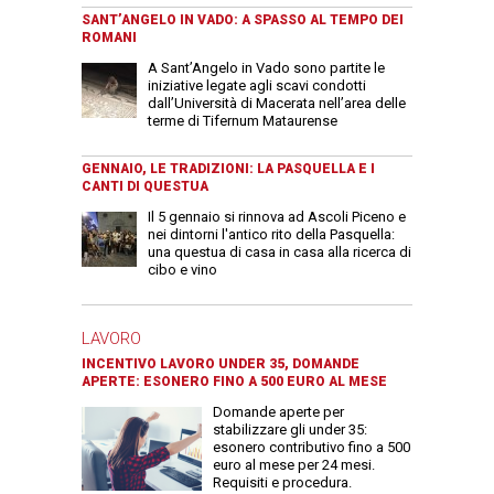
SANT’ANGELO IN VADO: A SPASSO AL TEMPO DEI
ROMANI
A Sant’Angelo in Vado sono partite le
iniziative legate agli scavi condotti
dall’Università di Macerata nell’area delle
terme di Tifernum Mataurense
GENNAIO, LE TRADIZIONI: LA PASQUELLA E I
CANTI DI QUESTUA
Il 5 gennaio si rinnova ad Ascoli Piceno e
nei dintorni l'antico rito della Pasquella:
una questua di casa in casa alla ricerca di
cibo e vino
LAVORO
INCENTIVO LAVORO UNDER 35, DOMANDE
APERTE: ESONERO FINO A 500 EURO AL MESE
Domande aperte per
stabilizzare gli under 35:
esonero contributivo fino a 500
euro al mese per 24 mesi.
Requisiti e procedura.