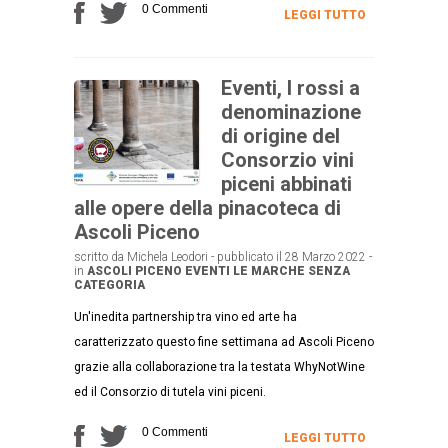
0 Commenti
LEGGI TUTTO
Eventi, I rossi a
denominazione
di origine del
Consorzio vini
piceni abbinati
alle opere della pinacoteca di
Ascoli Piceno
scritto da Michela Leodori - pubblicato il 28 Marzo 2022 -
in
ASCOLI PICENO
EVENTI
LE MARCHE
SENZA
CATEGORIA
Un'inedita partnership tra vino ed arte ha
caratterizzato questo fine settimana ad Ascoli Piceno
grazie alla collaborazione tra la testata WhyNotWine
ed il Consorzio di tutela vini piceni.
0 Commenti
LEGGI TUTTO