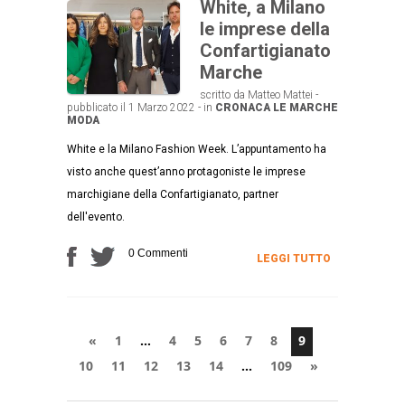
White, a Milano
le imprese della
Confartigianato
Marche
scritto da Matteo Mattei -
pubblicato il 1 Marzo 2022 - in
CRONACA
LE MARCHE
MODA
White e la Milano Fashion Week. L’appuntamento ha
visto anche quest’anno protagoniste le imprese
marchigiane della Confartigianato, partner
dell'evento.
0 Commenti
LEGGI TUTTO
«
1
…
4
5
6
7
8
9
10
11
12
13
14
…
109
»