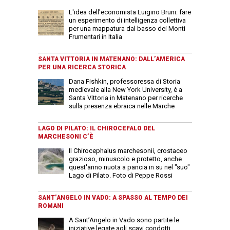
L'idea dell'economista Luigino Bruni: fare
un esperimento di intelligenza collettiva
per una mappatura dal basso dei Monti
Frumentari in Italia
SANTA VITTORIA IN MATENANO: DALL’AMERICA
PER UNA RICERCA STORICA
Dana Fishkin, professoressa di Storia
medievale alla New York University, è a
Santa Vittoria in Matenano per ricerche
sulla presenza ebraica nelle Marche
LAGO DI PILATO: IL CHIROCEFALO DEL
MARCHESONI C’È
Il Chirocephalus marchesonii, crostaceo
grazioso, minuscolo e protetto, anche
quest'anno nuota a pancia in su nel "suo"
Lago di Pilato. Foto di Peppe Rossi
SANT’ANGELO IN VADO: A SPASSO AL TEMPO DEI
ROMANI
A Sant’Angelo in Vado sono partite le
iniziative legate agli scavi condotti