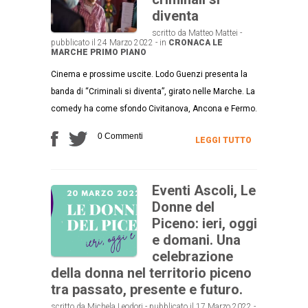
diventa
scritto da Matteo Mattei -
pubblicato il 24 Marzo 2022 - in
CRONACA
LE
MARCHE
PRIMO PIANO
Cinema e prossime uscite. Lodo Guenzi presenta la
banda di “Criminali si diventa”, girato nelle Marche. La
comedy ha come sfondo Civitanova, Ancona e Fermo.
0 Commenti
LEGGI TUTTO
Eventi Ascoli, Le
Donne del
Piceno: ieri, oggi
e domani. Una
celebrazione
della donna nel territorio piceno
tra passato, presente e futuro.
scritto da Michela Leodori - pubblicato il 17 Marzo 2022 -