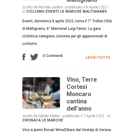
scritto da Michela Leodori - pubblicato il 8 Aprile 2022 -
in
CICLISMO
EVENTI
LE MARCHE
MALTIGNANO
Eventi, domenica 8 aprile 2022, torna il 7° Trofeo Città
di Maltignano, 6° Memorial Luigi Fanini. La gara
ciclistica categoria Juniores per gli appassionati di
ciclismo.
0 Commenti
LEGGI TUTTO
Vino, Terre
Cortesi
Moncaro
cantina
dell’anno
scritto da Matteo Mattei - pubblicato il 7 Aprile 2022 - in
CRONACA
LE MARCHE
Vino e premi firmati Wine5Stars dal Vinitaly di Verona.