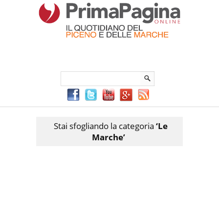
Menu Principale
Menu mobile
Sei in:
PrimaPaginaOnline.it
Home
»
Le Marche
Stai sfogliando la categoria
‘Le
Marche’