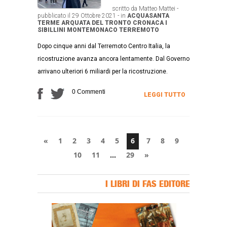
scritto da Matteo Mattei -
pubblicato il 29 Ottobre 2021 - in
ACQUASANTA
TERME
ARQUATA DEL TRONTO
CRONACA
I
SIBILLINI
MONTEMONACO
TERREMOTO
Dopo cinque anni dal Terremoto Centro Italia, la
ricostruzione avanza ancora lentamente. Dal Governo
arrivano ulteriori 6 miliardi per la ricostruzione.
0 Commenti
LEGGI TUTTO
«
1
2
3
4
5
6
7
8
9
10
11
…
29
»
I LIBRI DI FAS EDITORE