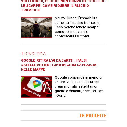
VOLI LUNGHI, PERCHÉ NON CONVIENE TOGLIERE
LE SCARPE: COME RIDURRE IL RISCHIO
TROMBOSI
Nei voli lunghi l’immobilità
aumenta il rischio trombosi.
Ecco perché tenere scarpe
comode, muoversi e
riconoscere i sintomi.
TECNOLOGIA
GOOGLE RITIRA L’AI DA EARTH: I FALSI
SATELLITARI METTONO IN CRISI LA FIDUCIA
NELLE MAPPE
Google sospende in meno di
24 ore l’AI di Earth: gli utenti
creavano falsi satellitari di
guerre e disastri, rischiosi per
l’Osint.
Banner Slice
LE PIÙ LETTE