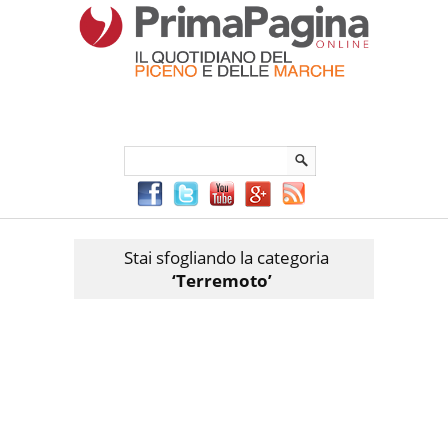
Menu Principale
Menu mobile
Sei in:
PrimaPaginaOnline.it
Home
»
Terremoto
Stai sfogliando la categoria
‘Terremoto’