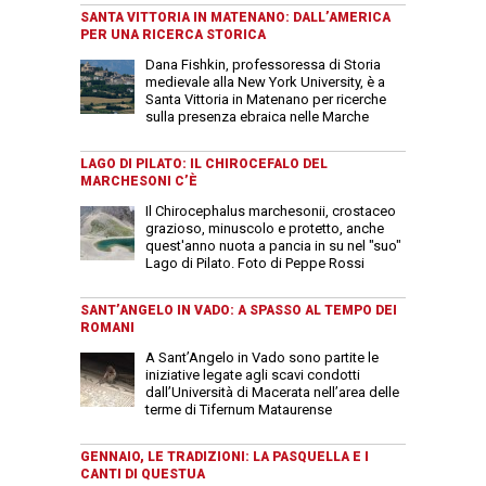
SANTA VITTORIA IN MATENANO: DALL’AMERICA
PER UNA RICERCA STORICA
Dana Fishkin, professoressa di Storia
medievale alla New York University, è a
Santa Vittoria in Matenano per ricerche
sulla presenza ebraica nelle Marche
LAGO DI PILATO: IL CHIROCEFALO DEL
MARCHESONI C’È
Il Chirocephalus marchesonii, crostaceo
grazioso, minuscolo e protetto, anche
quest'anno nuota a pancia in su nel "suo"
Lago di Pilato. Foto di Peppe Rossi
SANT’ANGELO IN VADO: A SPASSO AL TEMPO DEI
ROMANI
A Sant’Angelo in Vado sono partite le
iniziative legate agli scavi condotti
dall’Università di Macerata nell’area delle
terme di Tifernum Mataurense
GENNAIO, LE TRADIZIONI: LA PASQUELLA E I
CANTI DI QUESTUA