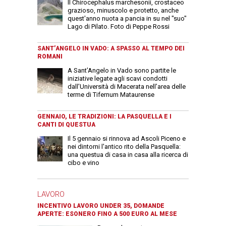
Il Chirocephalus marchesonii, crostaceo
grazioso, minuscolo e protetto, anche
quest'anno nuota a pancia in su nel "suo"
Lago di Pilato. Foto di Peppe Rossi
SANT’ANGELO IN VADO: A SPASSO AL TEMPO DEI
ROMANI
A Sant’Angelo in Vado sono partite le
iniziative legate agli scavi condotti
dall’Università di Macerata nell’area delle
terme di Tifernum Mataurense
GENNAIO, LE TRADIZIONI: LA PASQUELLA E I
CANTI DI QUESTUA
Il 5 gennaio si rinnova ad Ascoli Piceno e
nei dintorni l'antico rito della Pasquella:
una questua di casa in casa alla ricerca di
cibo e vino
LAVORO
INCENTIVO LAVORO UNDER 35, DOMANDE
APERTE: ESONERO FINO A 500 EURO AL MESE