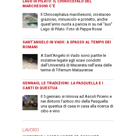
LAGO DI PILATO: IL CHIROCEFALO DEL
MARCHESONI C’È
Il Chirocephalus marchesonii, crostaceo
grazioso, minuscolo e protetto, anche
quest'anno nuota a pancia in su nel "suo"
Lago di Pilato. Foto di Peppe Rossi
SANT’ANGELO IN VADO: A SPASSO AL TEMPO DEI
ROMANI
A Sant’Angelo in Vado sono partite le
iniziative legate agli scavi condotti
dall’Università di Macerata nell’area delle
terme di Tifernum Mataurense
GENNAIO, LE TRADIZIONI: LA PASQUELLA E I
CANTI DI QUESTUA
Il 5 gennaio si rinnova ad Ascoli Piceno e
nei dintorni l'antico rito della Pasquella:
una questua di casa in casa alla ricerca di
cibo e vino
LAVORO