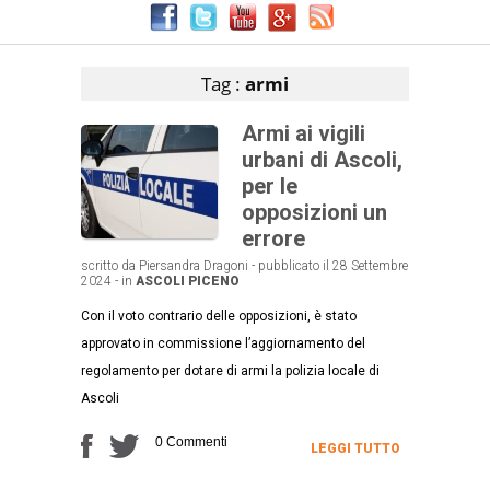
Articoli che contengono il tag selezionato
Tag :
armi
Armi ai vigili
urbani di Ascoli,
per le
opposizioni un
errore
scritto da Piersandra Dragoni - pubblicato il 28 Settembre
2024 - in
ASCOLI PICENO
Con il voto contrario delle opposizioni, è stato
approvato in commissione l’aggiornamento del
regolamento per dotare di armi la polizia locale di
Ascoli
0 Commenti
LEGGI TUTTO