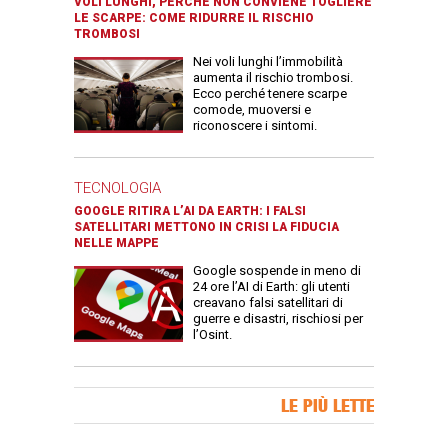
VOLI LUNGHI, PERCHÉ NON CONVIENE TOGLIERE
LE SCARPE: COME RIDURRE IL RISCHIO
TROMBOSI
Nei voli lunghi l’immobilità
aumenta il rischio trombosi.
Ecco perché tenere scarpe
comode, muoversi e
riconoscere i sintomi.
TECNOLOGIA
GOOGLE RITIRA L’AI DA EARTH: I FALSI
SATELLITARI METTONO IN CRISI LA FIDUCIA
NELLE MAPPE
Google sospende in meno di
24 ore l’AI di Earth: gli utenti
creavano falsi satellitari di
guerre e disastri, rischiosi per
l’Osint.
Banner Slice
LE PIÙ LETTE