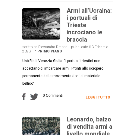
Armi all’Ucraina:
i portuali di
Trieste
incrociano le
braccia
scritto da Piersandra Dragoni - pubblicato il 3 Febbraio
2023 - in
PRIMO PIANO
Usb Friuli Venezia Giulia: "I portuali triestini non
accettano di imbarcare armi. Pronti allo sciopero
permanente delle movimentazioni di materiale
bellico"
0 Commenti
LEGGI TUTTO
Leonardo, balzo
di vendita armi a
livello mondiale