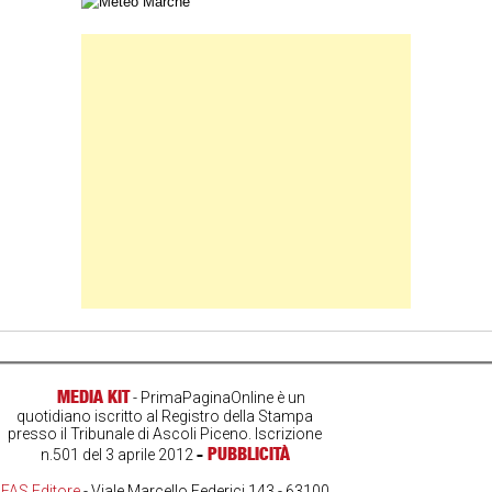
Carta meteorologica delle Marche
Banner Slice
MEDIA KIT
- PrimaPaginaOnline è un
quotidiano iscritto al Registro della Stampa
presso il Tribunale di Ascoli Piceno. Iscrizione
-
PUBBLICITÀ
n.501 del 3 aprile 2012
FAS Editore
- Viale Marcello Federici 143 - 63100