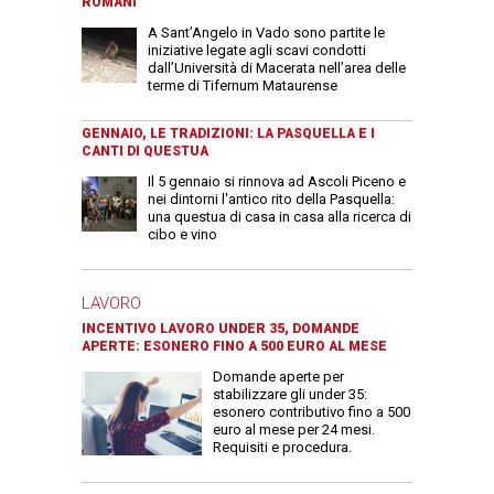
ROMANI
A Sant’Angelo in Vado sono partite le
iniziative legate agli scavi condotti
dall’Università di Macerata nell’area delle
terme di Tifernum Mataurense
GENNAIO, LE TRADIZIONI: LA PASQUELLA E I
CANTI DI QUESTUA
Il 5 gennaio si rinnova ad Ascoli Piceno e
nei dintorni l'antico rito della Pasquella:
una questua di casa in casa alla ricerca di
cibo e vino
LAVORO
INCENTIVO LAVORO UNDER 35, DOMANDE
APERTE: ESONERO FINO A 500 EURO AL MESE
Domande aperte per
stabilizzare gli under 35:
esonero contributivo fino a 500
euro al mese per 24 mesi.
Requisiti e procedura.