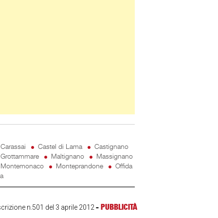
Carassai
Castel di Lama
Castignano
Grottammare
Maltignano
Massignano
Montemonaco
Monteprandone
Offida
ta
-
PUBBLICITÀ
scrizione n.501 del 3 aprile 2012