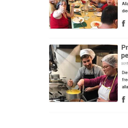
All
die
Pr
pe
scri
Die
fre
all