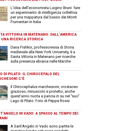
L'idea dell'economista Luigino Bruni: fare
un esperimento di intelligenza collettiva
per una mappatura dal basso dei Monti
Frumentari in Italia
TA VITTORIA IN MATENANO: DALL’AMERICA
 UNA RICERCA STORICA
Dana Fishkin, professoressa di Storia
medievale alla New York University, è a
Santa Vittoria in Matenano per ricerche
sulla presenza ebraica nelle Marche
O DI PILATO: IL CHIROCEFALO DEL
CHESONI C’È
Il Chirocephalus marchesonii, crostaceo
grazioso, minuscolo e protetto, anche
quest'anno nuota a pancia in su nel "suo"
Lago di Pilato. Foto di Peppe Rossi
T’ANGELO IN VADO: A SPASSO AL TEMPO DEI
MANI
A Sant’Angelo in Vado sono partite le
iniziative legate agli scavi condotti