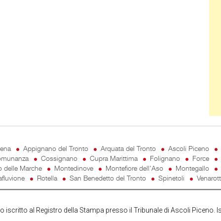
cena
Appignano del Tronto
Arquata del Tronto
Ascoli Piceno
munanza
Cossignano
Cupra Marittima
Folignano
Force
o delle Marche
Montedinove
Montefiore dell'Aso
Montegallo
fluvione
Rotella
San Benedetto del Tronto
Spinetoli
Venarot
iscritto al Registro della Stampa presso il Tribunale di Ascoli Piceno. I