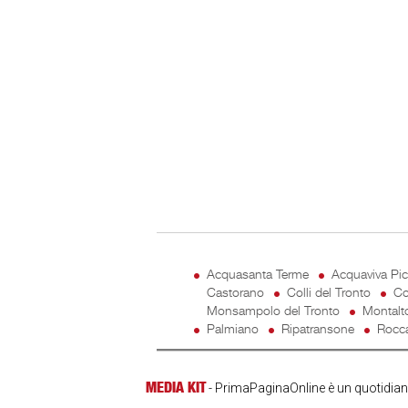
Acquasanta Terme
Acquaviva Pi
Castorano
Colli del Tronto
Co
Monsampolo del Tronto
Montalt
Palmiano
Ripatransone
Rocca
MEDIA KIT
- PrimaPaginaOnline è un quotidiano 