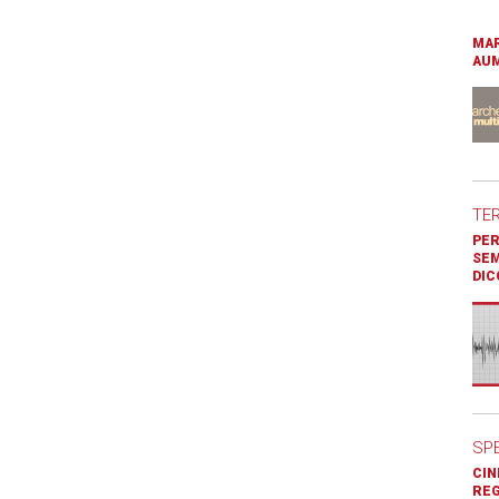
MAR
AUM
TE
PER
SEM
DIC
SP
CIN
REG