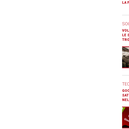
LA 
SO
VOL
LE 
TR
TE
GOO
SAT
NEL