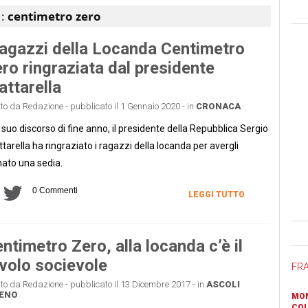
 :
centimetro zero
ragazzi della Locanda Centimetro
ro ringraziata dal presidente
ttarella
tto da Redazione - pubblicato il 1 Gennaio 2020 - in
CRONACA
 suo discorso di fine anno, il presidente della Repubblica Sergio
tarella ha ringraziato i ragazzi della locanda per avergli
ato una sedia.
0 Commenti
LEGGI TUTTO
Ban
ntimetro Zero, alla locanda c’è il
volo socievole
FR
tto da Redazione - pubblicato il 13 Dicembre 2017 - in
ASCOLI
CENO
MON
COL