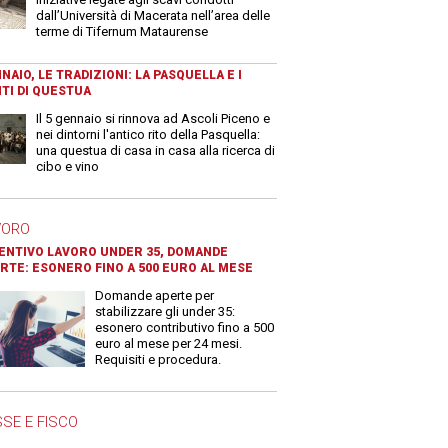
dall’Università di Macerata nell’area delle
terme di Tifernum Mataurense
NAIO, LE TRADIZIONI: LA PASQUELLA E I
TI DI QUESTUA
Il 5 gennaio si rinnova ad Ascoli Piceno e
nei dintorni l'antico rito della Pasquella:
una questua di casa in casa alla ricerca di
cibo e vino
VORO
ENTIVO LAVORO UNDER 35, DOMANDE
RTE: ESONERO FINO A 500 EURO AL MESE
Domande aperte per
stabilizzare gli under 35:
esonero contributivo fino a 500
euro al mese per 24 mesi.
Requisiti e procedura.
SE E FISCO