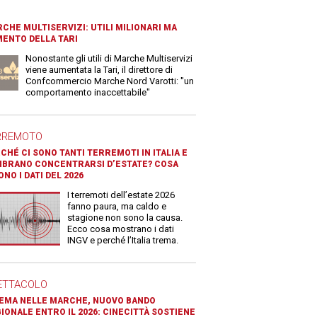
CHE MULTISERVIZI: UTILI MILIONARI MA
ENTO DELLA TARI
Nonostante gli utili di Marche Multiservizi
viene aumentata la Tari, il direttore di
Confcommercio Marche Nord Varotti: "un
comportamento inaccettabile"
RREMOTO
CHÉ CI SONO TANTI TERREMOTI IN ITALIA E
BRANO CONCENTRARSI D’ESTATE? COSA
ONO I DATI DEL 2026
I terremoti dell’estate 2026
fanno paura, ma caldo e
stagione non sono la causa.
Ecco cosa mostrano i dati
INGV e perché l’Italia trema.
ETTACOLO
EMA NELLE MARCHE, NUOVO BANDO
IONALE ENTRO IL 2026: CINECITTÀ SOSTIENE