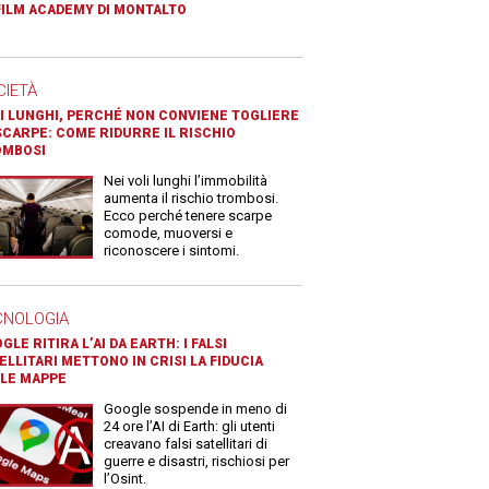
FILM ACADEMY DI MONTALTO
CIETÀ
I LUNGHI, PERCHÉ NON CONVIENE TOGLIERE
SCARPE: COME RIDURRE IL RISCHIO
OMBOSI
Nei voli lunghi l’immobilità
aumenta il rischio trombosi.
Ecco perché tenere scarpe
comode, muoversi e
riconoscere i sintomi.
CNOLOGIA
GLE RITIRA L’AI DA EARTH: I FALSI
ELLITARI METTONO IN CRISI LA FIDUCIA
LE MAPPE
Google sospende in meno di
24 ore l’AI di Earth: gli utenti
creavano falsi satellitari di
guerre e disastri, rischiosi per
l’Osint.