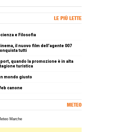
ner Slice
LE PIÙ LETTE
oli più letti
cienza e Filosofia
inema, il nuovo film dell’agente 007
onquista tutti
port, quando la promozione è in alta
tagione turistica
n mondo giusto
eb canone
METEO
a meteorologica delle Marche
ner Slice