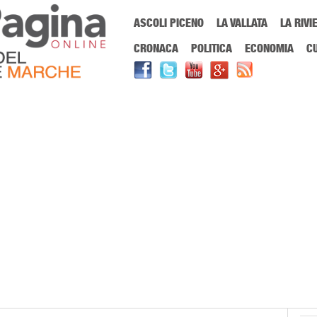
Menu Principale
ASCOLI PICENO
LA VALLATA
LA RIVI
Sei in:
PrimaPaginaOnline.it
Home
»
centimetro zero
CRONACA
POLITICA
ECONOMIA
C