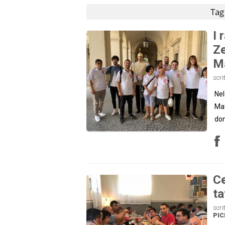
Tag
I 
Ze
Ma
scri
Nel
Mat
don
Ce
ta
scri
PI