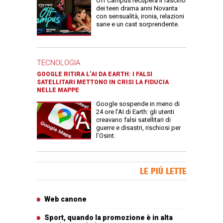
Off Campus recupera il fascino
dei teen drama anni Novanta
con sensualità, ironia, relazioni
sane e un cast sorprendente.
TECNOLOGIA
GOOGLE RITIRA L’AI DA EARTH: I FALSI
SATELLITARI METTONO IN CRISI LA FIDUCIA
NELLE MAPPE
Google sospende in meno di
24 ore l’AI di Earth: gli utenti
creavano falsi satellitari di
guerre e disastri, rischiosi per
l’Osint.
Banner Slice
LE PIÙ LETTE
Articoli più letti
Web canone
Sport, quando la promozione è in alta