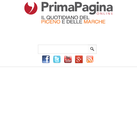
Menu Principale
Menu mobile
Sei in:
PrimaPaginaOnline.it
Home
»
c'era una volta