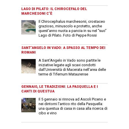
LAGO DI PILATO: IL CHIROCEFALO DEL
MARCHESONI C’È
Il Chirocephalus marchesonii, crostaceo
grazioso, minuscolo e protetto, anche
quest'anno nuota a pancia in su nel "suo"
Lago di Pilato. Foto di Peppe Rossi
SANT’ANGELO IN VADO: A SPASSO AL TEMPO DEI
ROMANI
A Sant’Angelo in Vado sono partite le
iniziative legate agli scavi condotti
dall’Università di Macerata nell’area delle
terme di Tifernum Mataurense
GENNAIO, LE TRADIZIONI: LA PASQUELLA E I
CANTI DI QUESTUA
Il 5 gennaio si rinnova ad Ascoli Piceno e
nei dintorni l'antico rito della Pasquella:
una questua di casa in casa alla ricerca di
cibo e vino