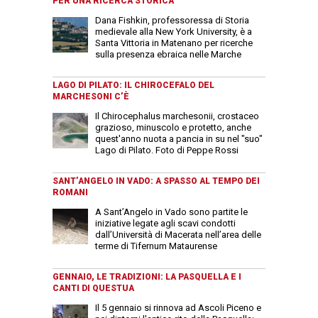
PER UNA RICERCA STORICA
Dana Fishkin, professoressa di Storia
medievale alla New York University, è a
Santa Vittoria in Matenano per ricerche
sulla presenza ebraica nelle Marche
LAGO DI PILATO: IL CHIROCEFALO DEL
MARCHESONI C’È
Il Chirocephalus marchesonii, crostaceo
grazioso, minuscolo e protetto, anche
quest'anno nuota a pancia in su nel "suo"
Lago di Pilato. Foto di Peppe Rossi
SANT’ANGELO IN VADO: A SPASSO AL TEMPO DEI
ROMANI
A Sant’Angelo in Vado sono partite le
iniziative legate agli scavi condotti
dall’Università di Macerata nell’area delle
terme di Tifernum Mataurense
GENNAIO, LE TRADIZIONI: LA PASQUELLA E I
CANTI DI QUESTUA
Il 5 gennaio si rinnova ad Ascoli Piceno e