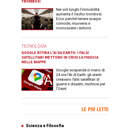
TROMBOSI
Nei voli lunghi l’immobilità
aumenta il rischio trombosi.
Ecco perché tenere scarpe
comode, muoversi e
riconoscere i sintomi.
TECNOLOGIA
GOOGLE RITIRA L’AI DA EARTH: I FALSI
SATELLITARI METTONO IN CRISI LA FIDUCIA
NELLE MAPPE
Google sospende in meno di
24 ore l’AI di Earth: gli utenti
creavano falsi satellitari di
guerre e disastri, rischiosi per
l’Osint.
Banner Slice
LE PIÙ LETTE
Articoli più letti
Scienza e Filosofia