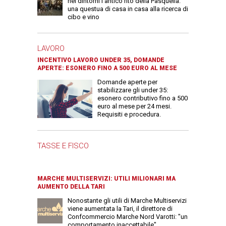
nei dintorni l'antico rito della Pasquella:
una questua di casa in casa alla ricerca di
cibo e vino
LAVORO
INCENTIVO LAVORO UNDER 35, DOMANDE
APERTE: ESONERO FINO A 500 EURO AL MESE
Domande aperte per
stabilizzare gli under 35:
esonero contributivo fino a 500
euro al mese per 24 mesi.
Requisiti e procedura.
TASSE E FISCO
MARCHE MULTISERVIZI: UTILI MILIONARI MA
AUMENTO DELLA TARI
Nonostante gli utili di Marche Multiservizi
viene aumentata la Tari, il direttore di
Confcommercio Marche Nord Varotti: "un
comportamento inaccettabile"