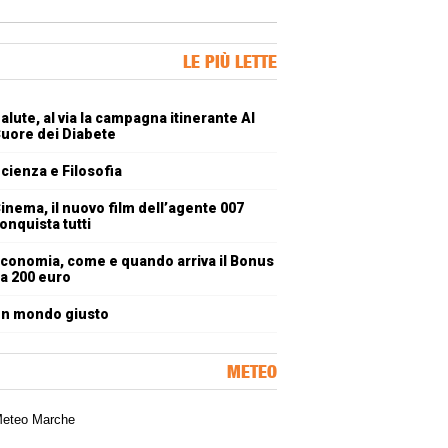
ner Slice
LE PIÙ LETTE
oli più letti
alute, al via la campagna itinerante Al
uore dei Diabete
cienza e Filosofia
inema, il nuovo film dell’agente 007
onquista tutti
conomia, come e quando arriva il Bonus
a 200 euro
n mondo giusto
METEO
a meteorologica delle Marche