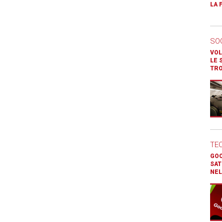
LA 
SO
VOL
LE 
TR
TE
GOO
SAT
NEL