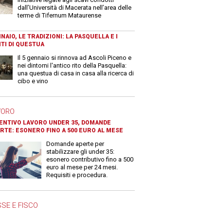
dall’Università di Macerata nell’area delle
terme di Tifernum Mataurense
NAIO, LE TRADIZIONI: LA PASQUELLA E I
TI DI QUESTUA
Il 5 gennaio si rinnova ad Ascoli Piceno e
nei dintorni l'antico rito della Pasquella:
una questua di casa in casa alla ricerca di
cibo e vino
VORO
ENTIVO LAVORO UNDER 35, DOMANDE
RTE: ESONERO FINO A 500 EURO AL MESE
Domande aperte per
stabilizzare gli under 35:
esonero contributivo fino a 500
euro al mese per 24 mesi.
Requisiti e procedura.
SE E FISCO