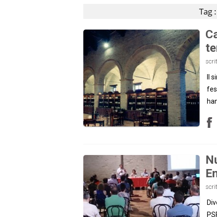
Tag 
Ca
te
scri
Il 
fes
han
Nu
En
scri
Div
PSR