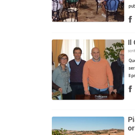
pub
Il
scri
Que
ser
Il 
Pi
or