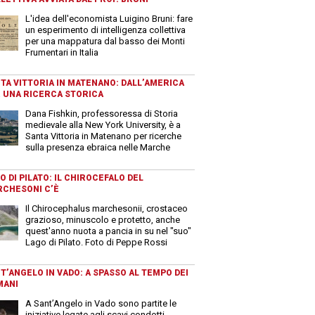
L'idea dell'economista Luigino Bruni: fare
un esperimento di intelligenza collettiva
per una mappatura dal basso dei Monti
Frumentari in Italia
TA VITTORIA IN MATENANO: DALL’AMERICA
 UNA RICERCA STORICA
Dana Fishkin, professoressa di Storia
medievale alla New York University, è a
Santa Vittoria in Matenano per ricerche
sulla presenza ebraica nelle Marche
O DI PILATO: IL CHIROCEFALO DEL
CHESONI C’È
Il Chirocephalus marchesonii, crostaceo
grazioso, minuscolo e protetto, anche
quest'anno nuota a pancia in su nel "suo"
Lago di Pilato. Foto di Peppe Rossi
T’ANGELO IN VADO: A SPASSO AL TEMPO DEI
MANI
A Sant’Angelo in Vado sono partite le
iniziative legate agli scavi condotti