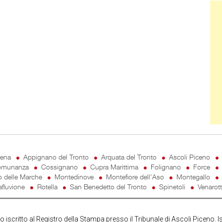
Ban
cena
Appignano del Tronto
Arquata del Tronto
Ascoli Piceno
munanza
Cossignano
Cupra Marittima
Folignano
Force
o delle Marche
Montedinove
Montefiore dell'Aso
Montegallo
fluvione
Rotella
San Benedetto del Tronto
Spinetoli
Venarot
iscritto al Registro della Stampa presso il Tribunale di Ascoli Piceno. I