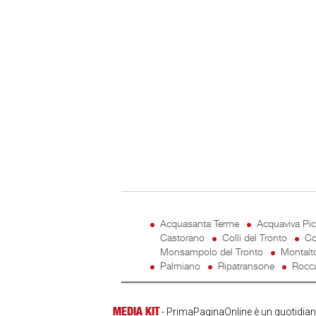
Acquasanta Terme
Acquaviva Pi
Castorano
Colli del Tronto
Co
Monsampolo del Tronto
Montalt
Palmiano
Ripatransone
Rocca
MEDIA KIT
- PrimaPaginaOnline è un quotidiano 