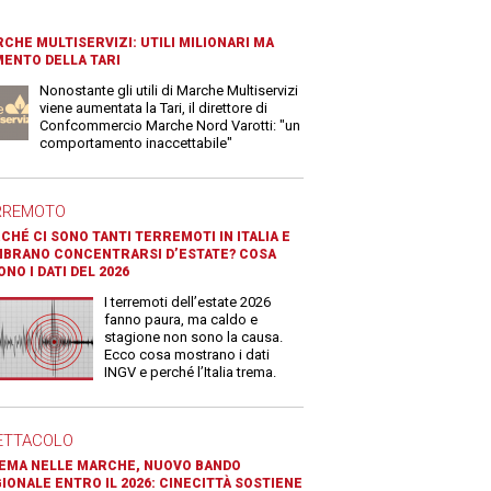
CHE MULTISERVIZI: UTILI MILIONARI MA
ENTO DELLA TARI
Nonostante gli utili di Marche Multiservizi
viene aumentata la Tari, il direttore di
Confcommercio Marche Nord Varotti: "un
comportamento inaccettabile"
RREMOTO
CHÉ CI SONO TANTI TERREMOTI IN ITALIA E
BRANO CONCENTRARSI D’ESTATE? COSA
ONO I DATI DEL 2026
I terremoti dell’estate 2026
fanno paura, ma caldo e
stagione non sono la causa.
Ecco cosa mostrano i dati
INGV e perché l’Italia trema.
ETTACOLO
EMA NELLE MARCHE, NUOVO BANDO
IONALE ENTRO IL 2026: CINECITTÀ SOSTIENE