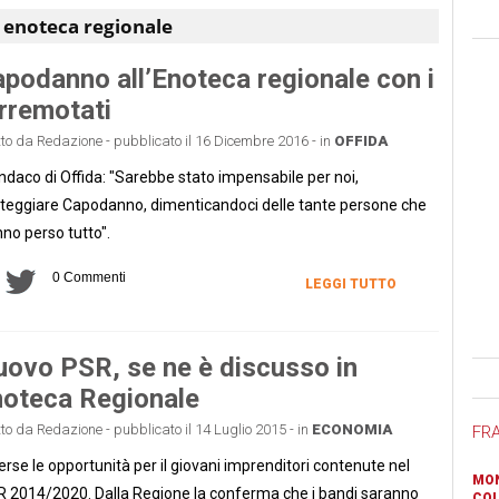
:
enoteca regionale
podanno all’Enoteca regionale con i
rremotati
tto da Redazione - pubblicato il 16 Dicembre 2016 - in
OFFIDA
sindaco di Offida: "Sarebbe stato impensabile per noi,
teggiare Capodanno, dimenticandoci delle tante persone che
no perso tutto".
0 Commenti
LEGGI TUTTO
ovo PSR, se ne è discusso in
Ban
oteca Regionale
tto da Redazione - pubblicato il 14 Luglio 2015 - in
ECONOMIA
FR
erse le opportunità per il giovani imprenditori contenute nel
MON
 2014/2020. Dalla Regione la conferma che i bandi saranno
COL