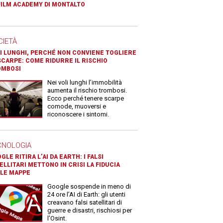
FILM ACADEMY DI MONTALTO
CIETÀ
I LUNGHI, PERCHÉ NON CONVIENE TOGLIERE
SCARPE: COME RIDURRE IL RISCHIO
OMBOSI
Nei voli lunghi l’immobilità
aumenta il rischio trombosi.
Ecco perché tenere scarpe
comode, muoversi e
riconoscere i sintomi.
CNOLOGIA
GLE RITIRA L’AI DA EARTH: I FALSI
ELLITARI METTONO IN CRISI LA FIDUCIA
LE MAPPE
Google sospende in meno di
24 ore l’AI di Earth: gli utenti
creavano falsi satellitari di
guerre e disastri, rischiosi per
l’Osint.