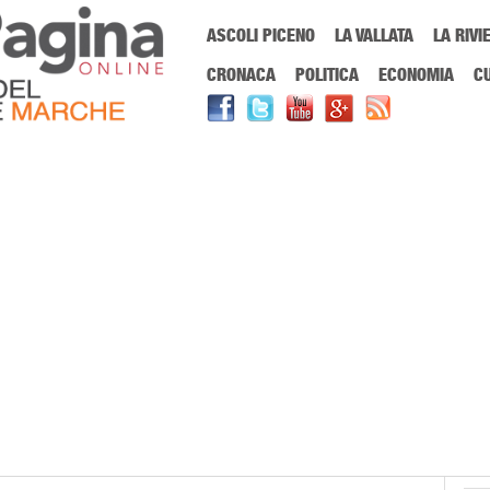
Menu Principale
ASCOLI PICENO
LA VALLATA
LA RIVI
Sei in:
PrimaPaginaOnline.it
Home
»
enoteca regionale
CRONACA
POLITICA
ECONOMIA
C