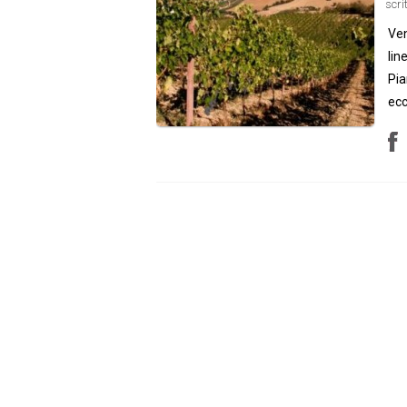
scri
Ven
lin
Pia
ecc