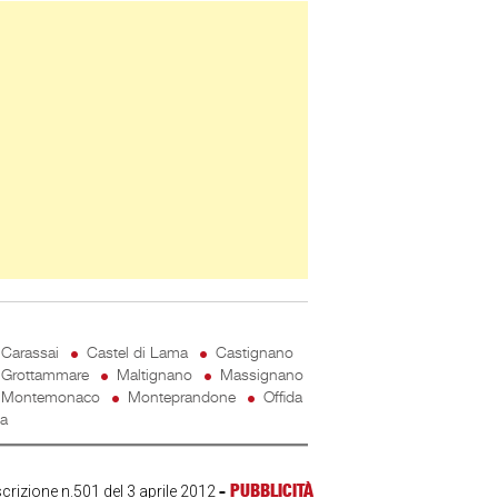
ner Slice
Carassai
Castel di Lama
Castignano
Grottammare
Maltignano
Massignano
Montemonaco
Monteprandone
Offida
ta
-
PUBBLICITÀ
scrizione n.501 del 3 aprile 2012