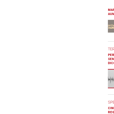
MAR
AUM
TE
PER
SEM
DIC
SP
CIN
REG