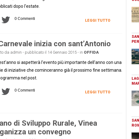
blicati dopo l'estate.
0 Commenti
LEGGI TUTTO
SAN
 Carnevale inizia con sant’Antonio
PER
tto da admin - pubblicato il 14 Gennaio 2015 - in
OFFIDA
st'anno si aspetterà l'evento più importante dell'anno con una
ie di iniziative che cominceranno già il prossimo fine settimana.
programma nel post.
LAG
MAR
0 Commenti
LEGGI TUTTO
SAN
ano di Sviluppo Rurale, Vinea
RO
ganizza un convegno