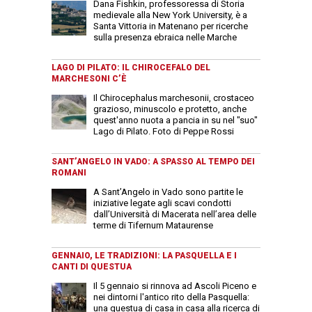
Dana Fishkin, professoressa di Storia
medievale alla New York University, è a
Santa Vittoria in Matenano per ricerche
sulla presenza ebraica nelle Marche
LAGO DI PILATO: IL CHIROCEFALO DEL
MARCHESONI C’È
Il Chirocephalus marchesonii, crostaceo
grazioso, minuscolo e protetto, anche
quest'anno nuota a pancia in su nel "suo"
Lago di Pilato. Foto di Peppe Rossi
SANT’ANGELO IN VADO: A SPASSO AL TEMPO DEI
ROMANI
A Sant’Angelo in Vado sono partite le
iniziative legate agli scavi condotti
dall’Università di Macerata nell’area delle
terme di Tifernum Mataurense
GENNAIO, LE TRADIZIONI: LA PASQUELLA E I
CANTI DI QUESTUA
Il 5 gennaio si rinnova ad Ascoli Piceno e
nei dintorni l'antico rito della Pasquella:
una questua di casa in casa alla ricerca di