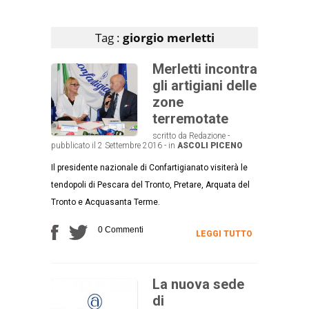
Articoli che contengono il tag selezionato
Tag :
giorgio merletti
Merletti incontra
gli artigiani delle
zone
terremotate
scritto da Redazione -
pubblicato il 2 Settembre 2016 - in
ASCOLI PICENO
Il presidente nazionale di Confartigianato visiterà le
tendopoli di Pescara del Tronto, Pretare, Arquata del
Tronto e Acquasanta Terme.
0 Commenti
LEGGI TUTTO
La nuova sede
di