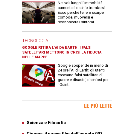
Nei voli lunghi l’immobilità
aumenta il rischio trombosi.
Ecco perché tenere scarpe
comode, muoversi e
riconoscere i sintomi.
TECNOLOGIA
GOOGLE RITIRA L’AI DA EARTH: I FALSI
SATELLITARI METTONO IN CRISI LA FIDUCIA
NELLE MAPPE
Google sospende in meno di
24 ore l’AI di Earth: gli utenti
creavano falsi satellitari di
guerre e disastri, rischiosi per
l’Osint.
Banner Slice
LE PIÙ LETTE
Articoli più letti
Scienza e Filosofia
Cinema, il nuovo film dell’agente 007